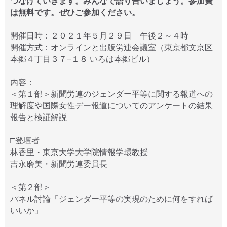
つなげていきます。みんなで語り合いましょう。参加費
は無料です。ぜひご参加ください。
開催日時：２０２１年５月２９日 午後２～４時
開催方式：オンラインと出版労連会議室（東京都文京区
本郷４丁目３７−１８ いろは本郷ビル）
内容：
＜第１部＞新聞労連のジェンダー平等に関する報道への
理解度や国際女性デー報道についてのアンケートの結果
報告と検証解説
□登壇者
林香里・東京大学大学院情報学環教授
吉永磨美・新聞労連委員長
＜第２部＞
パネル討論「ジェンダー平等の実現のために何をすれば
いいか」