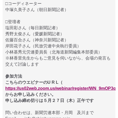
□コーディネーター
中塚久美子さん（朝日新聞記者）
□登壇者
塩田彩さん（毎日新聞記者）
秀野太俊さん（愛媛新聞記者）
佐藤百合さん（神奈川新聞記者）
岸田花子さん（民放労連中央執行委員）
小林基秀元労連委員長（北海道新聞編集本部委員）
※林香里先生からもご意見を伺いながら、会場の発言も
交えて討論します
参加方法
こちらのウエビナーのU R L（
https://us02web.zoom.us/webinar/register/WN_9mOP3q
からお申し込みください。
申し込み締め切りは５月２７日（木）正午です
問い合わせは、新聞労連本部・月岡 及川まで