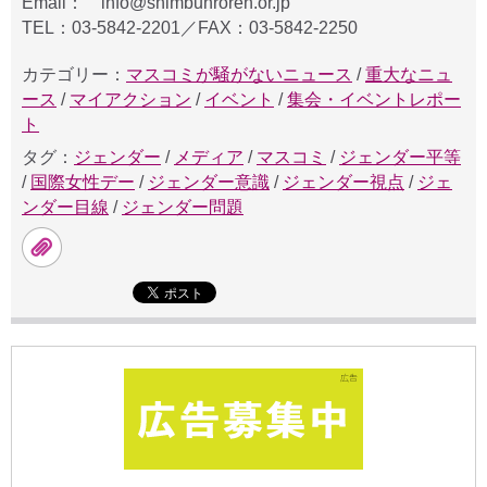
Email： info@shimbunroren.or.jp
TEL：03-5842-2201／FAX：03-5842-2250
カテゴリー：
マスコミが騒がないニュース
/
重大なニュ
ース
/
マイアクション
/
イベント
/
集会・イベントレポー
ト
タグ：
ジェンダー
/
メディア
/
マスコミ
/
ジェンダー平等
/
国際女性デー
/
ジェンダー意識
/
ジェンダー視点
/
ジェ
ンダー目線
/
ジェンダー問題