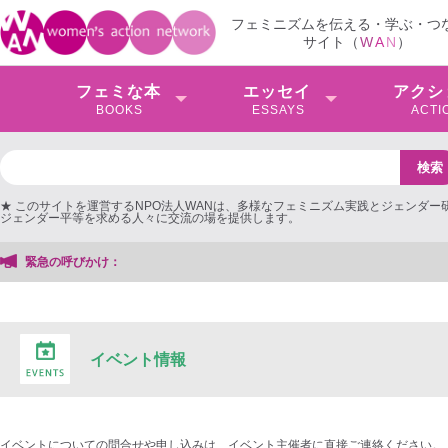
フェミニズムを伝える・学ぶ・つ
サイト（
W
A
N
）
フェミな本
エッセイ
アクシ
BOOKS
ESSAYS
ACTI
★ このサイトを運営するNPO法人WANは、多様なフェミニズム実践とジェンダー
ジェンダー平等を求める人々に交流の場を提供します。
緊急の呼びかけ：
イベント情報
イベントについての問合せや申し込みは、イベント主催者に直接ご連絡ください。