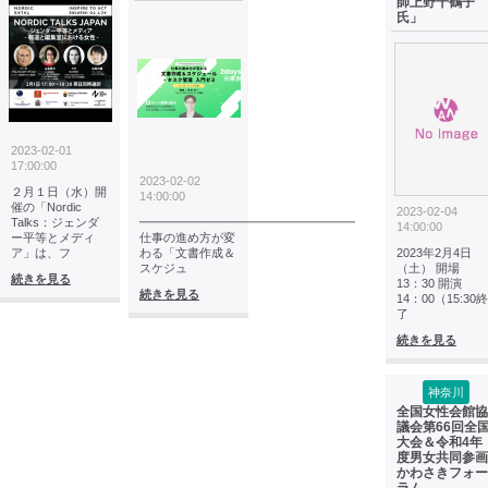
師上野千鶴子
氏」
2023-02-01
17:00:00
2023-02-02
２月１日（水）開
14:00:00
催の「Nordic
2023-02-04
Talks：ジェンダ
━━━━━━━━━━━━━━━━━━
14:00:00
ー平等とメディ
仕事の進め方が変
ア」は、フ
わる「文書作成＆
2023年2月4日
スケジュ
（土） 開場
続きを見る
13：30 開演
続きを見る
14：00（15:30終
了
続きを見る
神奈川
全国女性会館協
議会第66回全
大会＆令和4年
度男女共同参画
かわさきフォー