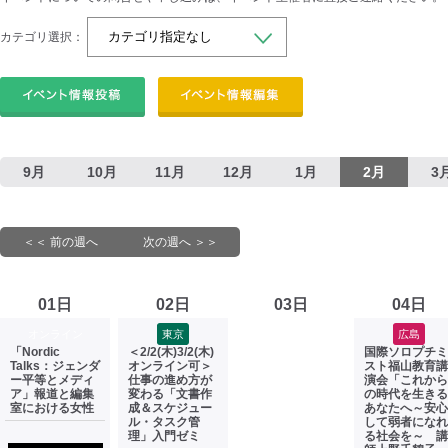
カテゴリ選択：
9月
10月
11月
12月
1月
2月
3
＜＜ 前の週へ
次の週へ ＞＞
01日
02日
03日
04日
オンライン
東京
広島
「Nordic
＜2/2(木)3/2(木)
国際ソロプチミ
Talks：ジェンダ
オンライン可＞
スト福山教育講
ー平等とメディ
仕事の進め方が
演会「これから
ア」報道と編集
変わる「文書作
の時代を生きる
室における女性
成＆スケジュー
あなたへ～安心
ル・タスク管
して弱者になれ
理」入門ゼミ
る社会を～ 講