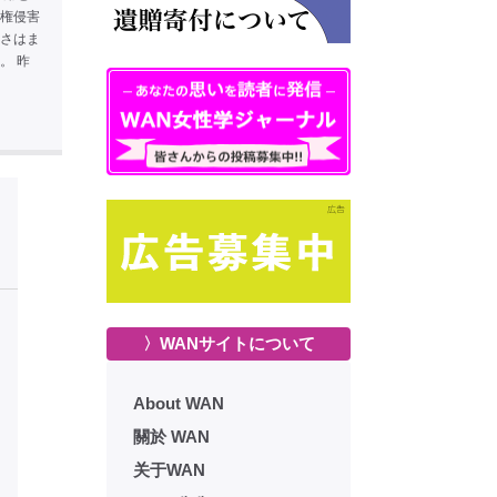
権侵害
さはま
。 昨
〉WANサイトについて
About WAN
關於 WAN
关于WAN