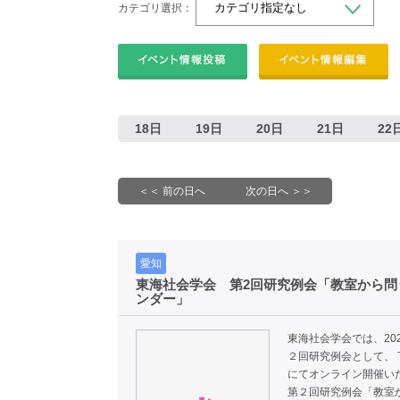
カテゴリ選択：
18日
19日
20日
21日
22
＜＜ 前の日へ
次の日へ ＞＞
愛知
東海社会学会 第2回研究例会「教室から問
ンダー」
東海社会学会では、20
２回研究例会として、 
にてオンライン開催い
第２回研究例会「教室