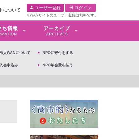
ユーザー登録
ログイン
イトについて
※WANサイトのユーザー登録は無料です。
⽴ち情報
アーカイブ
RMATION
ARCHIVES
O法⼈WANについて
NPOに寄付をする
O入会申込み
NPO年会費を払う