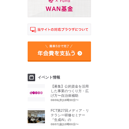
イベント情報
【募集】公的資金を活用
した事業のつくり方・広
げ方〜自治体補助
08/06(木)18時30分〜
FCT第27回メディア・リ
テラシー研修セミナー
『生成AI』の
08/07(金)10時00分〜