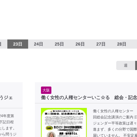
日
23日
24日
25日
26日
27日
28日
週
大阪
うジェ
働く女性の人権センターいこ☆る 総会・記
働く女性の人権センター 
24年度第
回総会記念講演のご案内 
下記日程
ジェンダー平等政策は遅々
たします。
進まず、多くの分野で国際
から問うジ
届いていません。 不安定