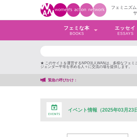
フェミニズム
フェミな本
エッセイ
BOOKS
ESSAYS
★ このサイトを運営するNPO法人WANは、多様なフェ
ジェンダー平等を求める人々に交流の場を提供します。
緊急の呼びかけ：
イベント情報（2025年03月23