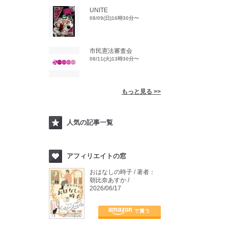
UNITE
08/09(日)16時30分〜
市民憲法審査会
08/11(火)13時30分〜
もっと見る >>
人気の記事一覧
アフィリエイトの窓
おはなしの時子 / 著者：
朝比奈あすか /
2026/06/17