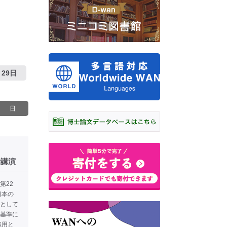
29日
日
念講演
第22
日本の
として
基準に
雇用と