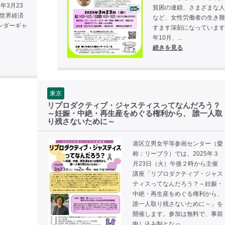
年3月23
貧困の連鎖、さまざまな人
 世界経済
など、女性労働者の生き難
ンダーギャ
すます深刻になっています
年10月、...
続きを見る
東京
リプロダクティブ・ジャスティスってなんだろう？
～妊娠・中絶・再生産をめぐる権利から、 誰一人取
り残さないために～
港区立男女平等参画センター（愛
称：リーブラ）では、2025年３
月23日（火）午後２時から主催
講座「リプロダクティブ・ジャス
ティスってなんだろう？～妊娠・
中絶・再生産をめぐる権利から、
誰一人取り残さないために～」を
開催します。参加は無料で、事前
申し込み制となっ...