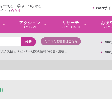
を伝える・学ぶ・つながる
〉
WANサ
サイト（
W
A
N
）
アクション
リサーチ
お役
ACTION
RESEARCH
INFO
ミニコミ図書館はこちら
NP
ミニズム実践とジェンダー研究の情報を発信・集積し、
NP
日）