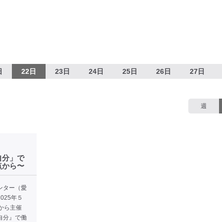
日
22日
23日
24日
25日
26日
27日
週
自分」で
点から〜
ンター（愛
025年５
から主催
自分』で働