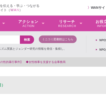
を伝える・学ぶ・つながる
〉
WANサ
サイト（
W
A
N
）
アクション
リサーチ
お役
ACTION
RESEARCH
INFO
ミニコミ図書館はこちら
NP
ミニズム実践とジェンダー研究の情報を発信・集積し、
NP
への性的暴行事件】 ◆女性検事を支援する会事務局
日）