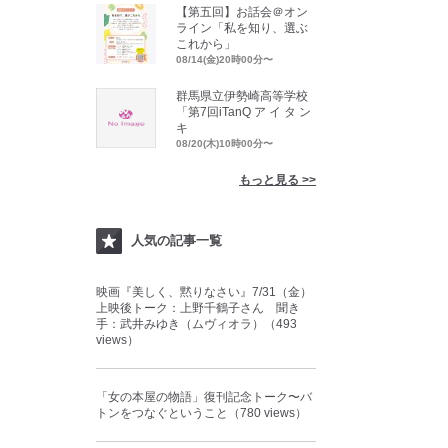
【第五回】お話会＠オン
ライン「私を知り、選ぶ
これから」
08/14(金)20時00分〜
群馬県立伊勢崎高等学校
「第7回iTanQ ア イ タ ン
キ
08/20(木)10時00分〜
もっと見る >>
人気の記事一覧
映画『美しく、黙りなさい』7/31（金）
上映後トーク：上野千鶴子さん 聞き
手：武井みゆき（ムヴィオラ）（493
views）
「女の本屋の物語」復刊記念トーク〜バ
トンをつなぐということ（780 views）