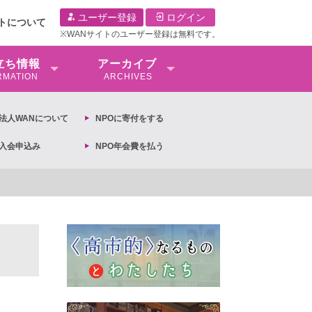
ユーザー登録
ログイン
イトについて
※WANサイトのユーザー登録は無料です。
⽴ち情報
アーカイブ
RMATION
ARCHIVES
O法⼈WANについて
NPOに寄付をする
O入会申込み
NPO年会費を払う
【抗議文】2026年3月