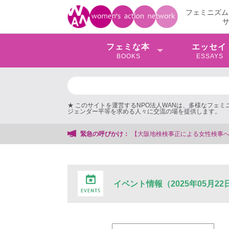
フェミニズム
フェミな本
エッセイ
BOOKS
ESSAYS
★ このサイトを運営するNPO法人WANは、多様なフェ
ジェンダー平等を求める人々に交流の場を提供します。
緊急の呼びかけ：
【大阪地検検事正による女性検事
イベント情報（2025年05月22