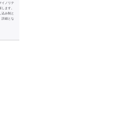
マイノリテ
催します。
し込み制と
、詳細とな