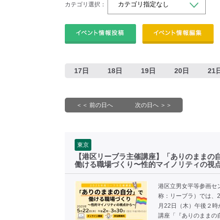
カテゴリ選択：
17日
18日
19日
20日
21
＜＜ 前の日へ
次の日へ ＞＞
東京
【港区リーブラ主催講座】「ありのままの
働ける職場づくり〜性的マイノリティの視
港区立男女平等参画セ
称：リーブラ）では、2
月22日（木）午後２時
講座「『ありのままの