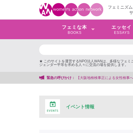
フェミニズム
フェミな本
エッセイ
BOOKS
ESSAYS
★ このサイトを運営するNPO法人WANは、多様なフェ
ジェンダー平等を求める人々に交流の場を提供します。
地検検事正による女性検事への性的暴行事件】 ◆女性検事を支援する会事務局
緊急の呼びかけ：
イベント情報