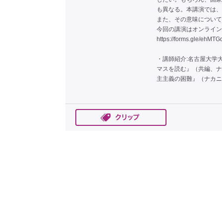
も異なる。本講演では、
また、その意味について
今回の講演はオンライン
https://forms.gle/eh
・講師紹介:名古屋大学
マスを読む』（共編、ナ
主主義の困難』（ナカニ