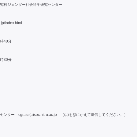
究科ジェンダー社会科学研究センター
c.jp/index.html
0時40分
2時30分
ー cgrass(a)soc.hit-u.ac.jp （(a)を@にかえて送信してください。）