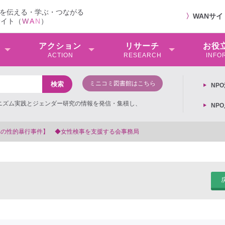
を伝える・学ぶ・つながる
〉
WANサ
サイト（
W
A
N
）
アクション
リサーチ
お役
ACTION
RESEARCH
INFO
ミニコミ図書館はこちら
NP
ミニズム実践とジェンダー研究の情報を発信・集積し、
NP