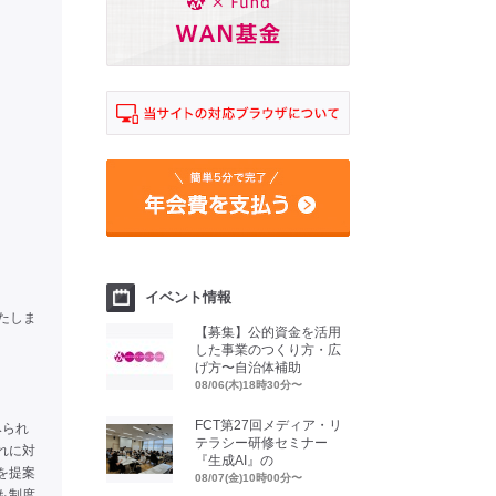
イベント情報
いたしま
【募集】公的資金を活用
。
した事業のつくり方・広
げ方〜自治体補助
08/06(木)18時30分〜
FCT第27回メディア・リ
みられ
テラシー研修セミナー
れに対
『生成AI』の
を提案
08/07(金)10時00分〜
も制度