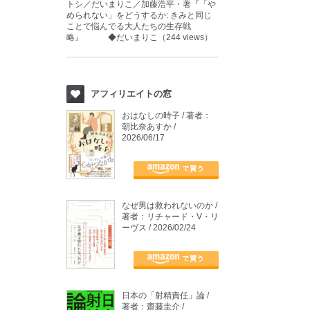
トシ／だいまりこ／加藤浩平・著『「や
められない」をどうするか: きみと同じ
ことで悩んでる大人たちの生存戦
略』 ◆だいまりこ（244 views）
アフィリエイトの窓
おはなしの時子 / 著者：
朝比奈あすか /
2026/06/17
なぜ男は救われないのか /
著者：リチャード・V・リ
ーヴス / 2026/02/24
日本の「射精責任」論 /
著者：齋藤圭介 /