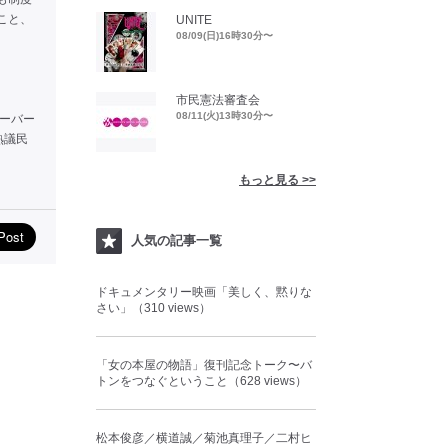
こと、
UNITE
08/09(日)16時30分〜
市民憲法審査会
08/11(火)13時30分〜
ーバー
熟議民
もっと見る >>
人気の記事一覧
ドキュメンタリー映画「美しく、黙りな
さい」（310 views）
「女の本屋の物語」復刊記念トーク〜バ
トンをつなぐということ（628 views）
松本俊彦／横道誠／菊池真理子／二村ヒ