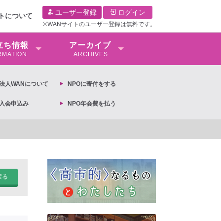
ユーザー登録
ログイン
イトについて
※WANサイトのユーザー登録は無料です。
⽴ち情報
アーカイブ
RMATION
ARCHIVES
O法⼈WANについて
NPOに寄付をする
O入会申込み
NPO年会費を払う
【抗議文】2026年3月13日第6次男女共同参画基本計画の閣議決定への抗議文 
戻る