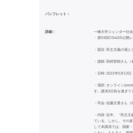
パンフレット：
詳細：
一橋大学ジェンダー社会科
・第53回CGraSS公開
・題目: 民主主義の場
・講師: 田村哲樹さん
・日時: 2022年5月13日（
・場所: オンライン(z
す。講演3日前を過ぎて
・司会: 佐藤文香さん
・内容: 近年、「民主
ている。しかし、その多
して本講演では、国家・
したい。もちろん、国家