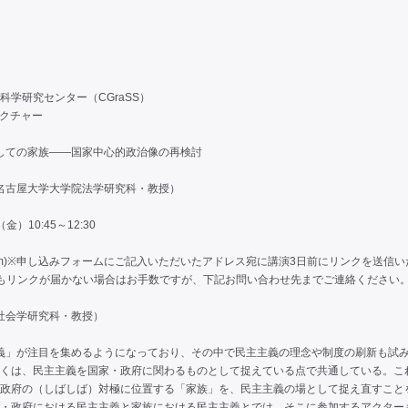
学研究センター（CGraSS）
レクチャー
としての家族――国家中心的政治像の再検討
（名古屋大学大学院法学研究科・教授）
金）10:45～12:30
oom)※申し込みフォームにご記入いただいたアドレス宛に講演3日前にリンクを送信
もリンクが届かない場合はお手数ですが、下記お問い合わせ先までご連絡ください
（社会学研究科・教授）
主義」が注目を集めるようになっており、その中で民主主義の理念や制度の刷新も試
くは、民主主義を国家・政府に関わるものとして捉えている点で共通している。こ
政府の（しばしば）対極に位置する「家族」を、民主主義の場として捉え直すこと
・政府における民主主義と家族における民主主義とでは、そこに参加するアクター