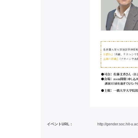
イベントURL：
http://gender.soc.hit-u.