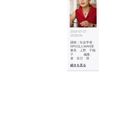
2016-07-27
19:00:00
講師：社会学者・
NPO法人WAN理
事長 上野 千鶴
子 編集
者 衣川 理
続きを見る