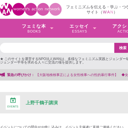
フェミニズムを伝える・学ぶ・つ
サイト（
W
A
N
）
フェミな本
エッセイ
アクシ
BOOKS
ESSAYS
ACTI
★ このサイトを運営するNPO法人WANは、多様なフェミニズム実践とジェンダー
ジェンダー平等を求める人々に交流の場を提供します。
阪地検検事正による女性検事への性的暴行事件】 ◆女性検事を支援する会事務局
緊急の呼びかけ：
上野千鶴子講演
イベントについての問合せや申し込みは、イベント主催者に直接ご連絡ください。