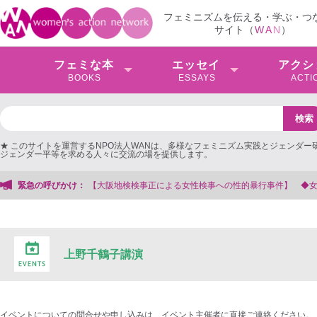
フェミニズムを伝える・学ぶ・つ
サイト（
W
A
N
）
フェミな本
エッセイ
アクシ
BOOKS
ESSAYS
ACTI
★ このサイトを運営するNPO法人WANは、多様なフェミニズム実践とジェンダー
ジェンダー平等を求める人々に交流の場を提供します。
緊急の呼びかけ：
【大阪地検検事正による女性検事への性的暴行事件】 ◆女性検事を支援
上野千鶴子講演
イベントについての問合せや申し込みは、イベント主催者に直接ご連絡ください。