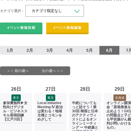
カテゴリ選択：
1月
2月
3月
4月
5月
6月
7
＜＜ 前の週へ
次の週へ ＞＞
26日
27日
28日
29日
東京
東京
オンライン
北海道
参加費無料▶女
Local Initiative
中絶についても
オンライン講演
性向けデジタ
Meeting Ⅳ 政治
っと話そう！第
会「原発推進を
ル・ビジネスス
は変わる！地域
30回 韓国と日本
止めよう！GX
キル習得訓練
主権とコモンを
のアクティヴィ
の問題点と子ど
【江戸川区】
めざして
ストによるオン
も甲状腺がん裁
ラインミーティ
判が問いかける
ング ー 中絶薬と
もの」