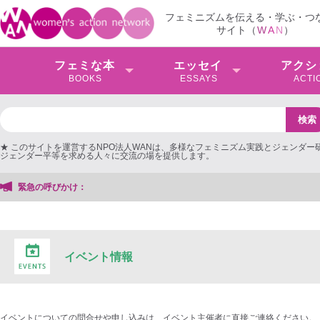
フェミニズムを伝える・学ぶ・つ
サイト（
W
A
N
）
フェミな本
エッセイ
アクシ
BOOKS
ESSAYS
ACTI
★ このサイトを運営するNPO法人WANは、多様なフェミニズム実践とジェンダー
ジェンダー平等を求める人々に交流の場を提供します。
緊急の呼びかけ：
イベント情報
イベントについての問合せや申し込みは、イベント主催者に直接ご連絡ください。