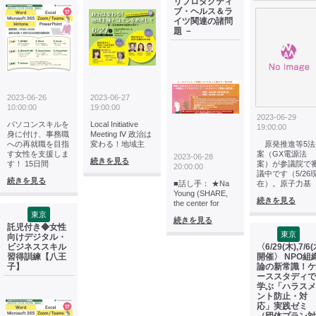
リプロダクティ
ブ・ヘルス＆ラ
イツ関連の諸問
題 －
2023-06-26
2023-06-27
10:00:00
19:00:00
2023-06-29
パソコンスキルを
Local Initiative
19:00:00
身に付け、事務職
Meeting Ⅳ 政治は
への再就職を目指
変わる！地域主
原発推進等5法
す女性を支援しま
案（GX電源法
2023-06-28
続きを見る
す！ 15日間
案）が参議院で
20:00:00
議中です（5/26
続きを見る
■話し手： ★Na
在）。原子力基
Young (SHARE,
続きを見る
the center for
東京
続きを見る
託児付き◆女性
東京
向けデジタル・
ビジネススキル
〈6/29(木),7/6(
習得訓練【八王
開催〉 NPO組
子】
論の新常識！ケ
ーススタディで
学ぶ「ハラスメ
ント防止・対
応」実践ゼミ