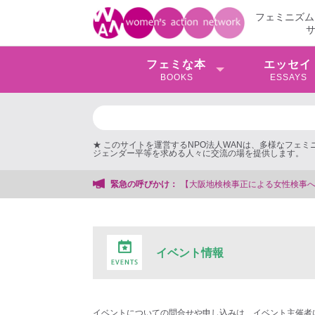
フェミニズム
フェミな本
エッセイ
BOOKS
ESSAYS
★ このサイトを運営するNPO法人WANは、多様なフェ
ジェンダー平等を求める人々に交流の場を提供します。
緊急の呼びかけ：
【大阪地検検事正による女性検事
イベント情報
イベントについての問合せや申し込みは、イベント主催者