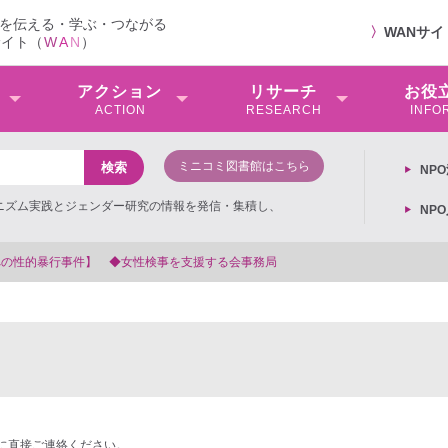
を伝える・学ぶ・つながる
〉
WANサ
サイト（
W
A
N
）
アクション
リサーチ
お役
ACTION
RESEARCH
INFO
ミニコミ図書館はこちら
NP
ミニズム実践とジェンダー研究の情報を発信・集積し、
NP
への性的暴行事件】 ◆女性検事を支援する会事務局
に直接ご連絡ください。