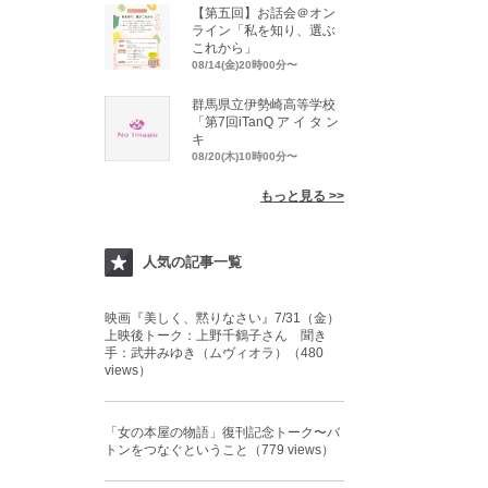
【第五回】お話会＠オン
ライン「私を知り、選ぶ
これから」
08/14(金)20時00分〜
群馬県立伊勢崎高等学校
「第7回iTanQ ア イ タ ン
キ
08/20(木)10時00分〜
もっと見る >>
人気の記事一覧
映画『美しく、黙りなさい』7/31（金）
上映後トーク：上野千鶴子さん 聞き
手：武井みゆき（ムヴィオラ）（480
views）
「女の本屋の物語」復刊記念トーク〜バ
トンをつなぐということ（779 views）