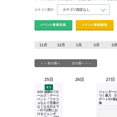
カテゴリ選択：
11月
12月
1月
2月
3
＜＜ 前の週へ
次の週へ ＞＞
25日
26日
27日
東京
オンライ
4/25 国際ICTガ
ジェンダー
ールズ・デーイ
づく暴力 D
ベント「リケジ
デートDV基
ョなんて言葉が
修
なくなる日まで
～ICT分野にお
けるジェンダ