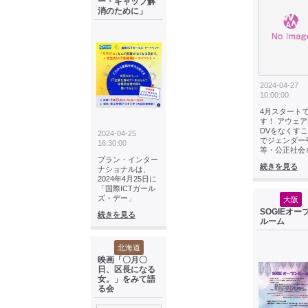
ー・ギャップ解
消のために」
2024-04-27
10:00:00
4月スタート
す！ アウェア
DVをなくす
2024-04-25
でジェンダー
16:30:00
等・公正社会
プラン・インター
続きを見る
ナショナルは、
2024年4月25日に
「国際ICTガール
ズ・デー」
大阪
SOGIEオー
続きを見る
ルーム
北海道
映画「〇月〇
日、区長になる
女。」をみて語
る会