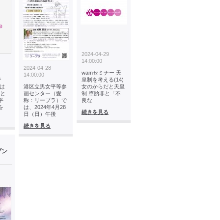
2024-04-29
14:00:00
2024-04-28
wamセミナー 天
14:00:00
で
皇制を考える(14)
は
港区立男女平等参
女のからだと天皇
こと
画センター（愛
制 堕胎罪と「不
平
称：リーブラ）で
良な
を
は、2024年4月28
続きを見る
日（日）午後
続きを見る
プン