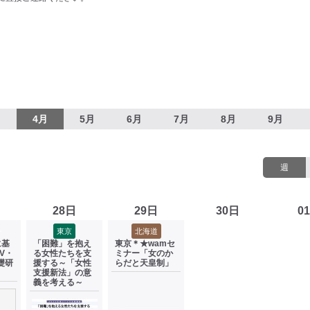
月
4月
5月
6月
7月
8月
9月
週
28日
29日
30日
0
ン
東京
北海道
に基
「困難」を抱え
東京＊★wamセ
V・
る女性たちを支
ミナー「女のか
礎研
援する～「女性
らだと天皇制」
支援新法」の意
義を考える～