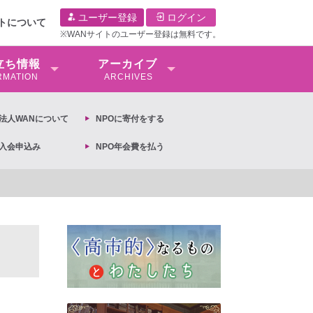
ユーザー登録
ログイン
イトについて
※WANサイトのユーザー登録は無料です。
⽴ち情報
アーカイブ
RMATION
ARCHIVES
O法⼈WANについて
NPOに寄付をする
O入会申込み
NPO年会費を払う
【抗議文】2026年3月