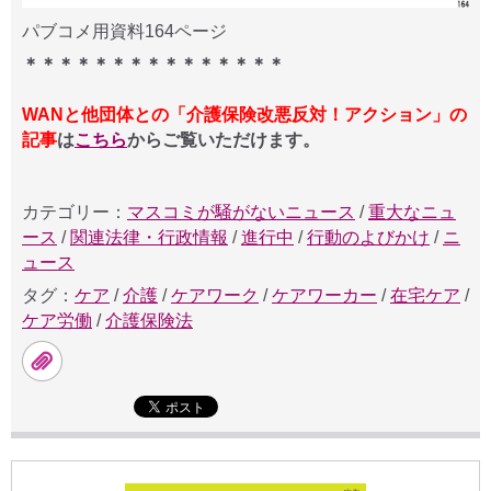
パブコメ用資料164ページ
＊＊＊＊＊＊＊＊＊＊＊＊＊＊＊
WANと他団体との「介護保険改悪反対！アクション」の
記事
は
こちら
からご覧いただけます。
カテゴリー：
マスコミが騒がないニュース
/
重大なニュ
ース
/
関連法律・行政情報
/
進行中
/
行動のよびかけ
/
ニ
ュース
タグ：
ケア
/
介護
/
ケアワーク
/
ケアワーカー
/
在宅ケア
/
ケア労働
/
介護保険法