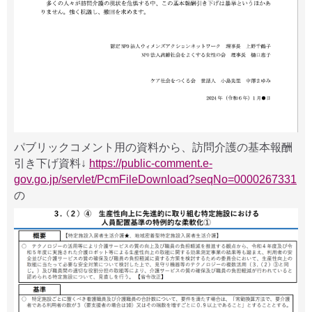
パブリックコメント用の資料から、訪問介護の基本報酬
引き下げ資料↓
https://public-comment.e-
gov.go.jp/servlet/PcmFileDownload?seqNo=0000267331
の