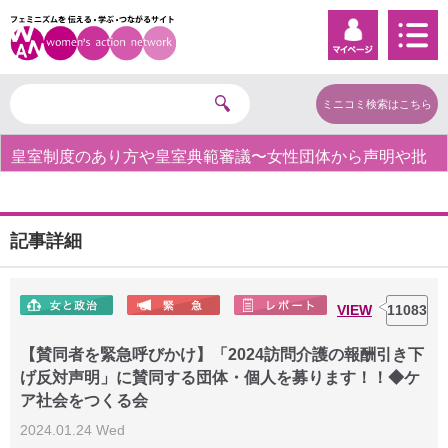
ミニコミ検索はこちら
皇室制度のあり方や皇室典範審議〜女性団体から声明や批
判の声〜
記事詳細
VIEW
11083
【賛同者を緊急呼びかけ】「2024訪問介護の報酬引き下
げ反対声明」に賛同する団体・個人を募ります！！◆ケ
ア社会をつくる会
2024.01.24 Wed