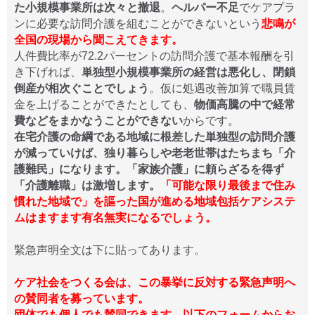
た小規模事業所は次々と撤退
。
ヘルパー不足
でケアプラ
ンに必要な訪問介護を組むことができないという
悲鳴が
全国の現場から聞こえてきます。
人件費比率が72.2パーセントの訪問介護で基本報酬を引
き下げれば、
単独型小規模事業所の経営は悪化し、閉鎖
倒産が相次ぐことでしょう
。仮に処遇改善加算で職員賃
金を上げることができたとしても、
物価高騰の中で経常
費などをまかなうことができない
からです。
在宅介護の命綱である地域に根差した単独型の訪問介護
が減っていけば、独り暮らしや老老世帯はたちまち「介
護難民」になります。「家族介護」に頼らざるを得ず
「介護離職」は激増します。
「可能な限り最後まで住み
慣れた地域で」を謳った国が進める地域包括ケアシステ
ムはますます有名無実になるでしょう。
緊急声明全文は下に貼ってあります。
ケア社会をつくる会は、この暴挙に反対する緊急声明へ
の賛同者を募っています。
団体でも個人でも賛同できます。以下のフォームからお