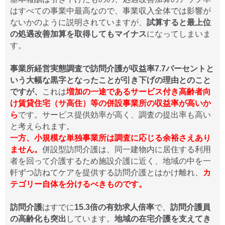
はすべての事業中最高なので、事業収入全体では影響が
ないかのように説明されていますが、
試算すると最上位
の処遇改善加算を取得してもマイナス
になってしまいま
す。
事業所経営実態調査で訪問介護が収益率7.7パーセントと
いう大幅な黒字となったことが引き下げの理由とのこと
ですが、
これは
増加の一途であるサービス付き高齢者向
け賃貸住宅（サ高住）等の併設事業所の収益率が高いか
ら
です。サービス提供効率が高く、調査の提出率も高い
と考えられます。
一方、小規模な単独事業所は調査に応じる余裕さえあり
ません。
併設型訪問介護は、同一建物内に居住する利用
者を回って介護するため施設介護に近く、地域の中を一
軒ずつ訪ねてケアを提供する訪問介護とはかけ離れ、
カ
テゴリー自体を分けるべきものです。
訪問介護
はすでに
15.3倍の有効求人倍率
で、
訪問介護員
の高齢化も突出
しています。
地域の在宅介護を支えてき