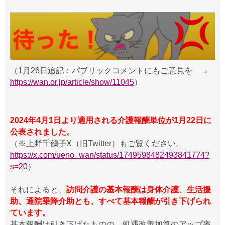
（1月26日追記：パブリックコメントにもご意見を →
https://wan.or.jp/article/show/11045
）
2024年4月1日より適用される介護報酬単位が1月22日に
公表されました。
（※上野千鶴子X（旧Twitter）もご覧ください。
https://x.com/ueno_wan/status/1749598482493841774?
s=20
）
それによると、
訪問介護の基本報酬は身体介護、生活援
助、通院乗降介助とも、すべて基本報酬が引き下げられ
ています。
基本報酬は引き下げたものの、処遇改善加算のアップ率