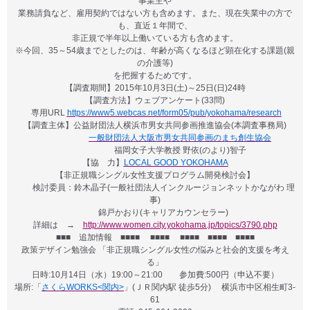
事業主や
業務請負など、雇用契約ではない方も含めます。また、現在失業中の方で
も、直近１年間で、
非正規で半年以上働いている方も含めます。
※今回、35～54歳までとしたのは、年齢が高くなるほど顕在化する課題(親
の介護等)
を把握するためです。
【調査期間】2015年10月3日(土)～25日(日)24時
【調査方法】ウェブアンケート(33問)
専用URL
https://www5.webcas.net/form05/pub/yokohama/research
【調査主体】
公益財団法人横浜市男女共同参画推進協会(本調査事務局)
一般財団法人大阪市男女共同参画のまち創生協会
福岡女子大学教授 野依(のより)智子
【協 力】
LOCAL GOOD YOKOHAMA
【非正規職シングル女性支援プログラム開発検討会】
検討委員：鈴木晶子(一般社団法人インクルージョンネットかながわ 理
事)
錦戸かおり(キャリアカウンセラー)
詳細は →
http://www.women.city.yokohama.jp/topics/3790.php
■■
■
追加情報 ■■■■ ■■■■ ■■■■ ■■■■ ■■■■
政策デザイン勉強会 「非正規職シングル女性の悩みと社会的支援を考え
る」
日時:10月14日（水）19:00～21:00 参加費:500円（申込不要）
場所:「
さくらWORKS<関内>
」(ＪＲ関内駅 徒歩5分) 横浜市中区相生町3-
61