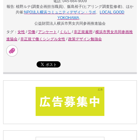
電話: 045-664-9009
報告: 植野ルナ(調査企画担当職員)、飯島裕子(ヒアリング調査監修者)、ほか
共催:
NPO法人横浜コミュニティデザイン・ラボ
、
LOCAL GOOD
YOKOHAMA
、
公益財団法人横浜市男女共同参画推進協会
タグ：
女性
/
労働
/
アンケート
/
くらし
/
非正規雇用
/
横浜市男女共同参画推
進協会
/
非正規で働くシングル女性
/
政策デザイン勉強会