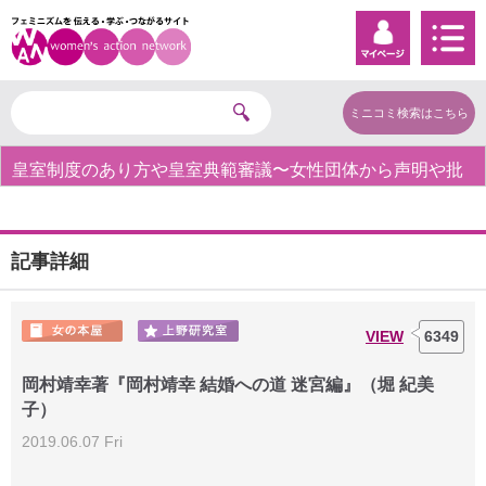
ミニコミ検索はこちら
皇室制度のあり方や皇室典範審議〜女性団体から声明や批
判の声〜
記事詳細
VIEW
6349
岡村靖幸著『岡村靖幸 結婚への道 迷宮編』（堀 紀美
子）
2019.06.07 Fri