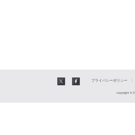
プライバシーポリシー
copyright © 2