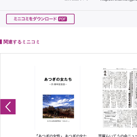
関連するミニコミ
壮絶な葛藤の中
『あつぎの女性』 あつぎの女た
平塚らいてうの会ニュース