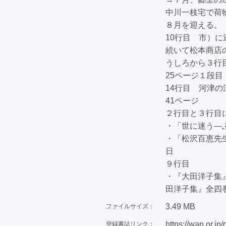
中川一枝宅で荷
８月を迎える。
10行目 市）
続いて松本商店
うしろから３行
25ページ１段目
14行目 河津
41ページ
２行目と３行目
・「世に迷う―
・「松沢百恵先
日
９行目
・『大田洋子集
田洋子集』全四
3.49 MB
ファイルサイズ：
https://wan.or.jp
登録書誌リンク：