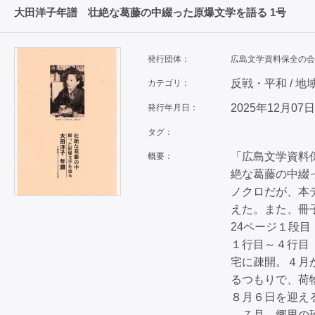
大田洋子年譜 壮絶な葛藤の中綴った原爆文学を語る 1号
発行団体：
広島文学資料保全の会
反戦・平和 / 地
カテゴリ：
2025年12月07日
発行年月日：
タグ：
「広島文学資料
概要：
絶な葛藤の中綴
ノクロだが、本
えた。また、冊
24ページ１段目
１行目～４行目
宅に疎開。４月
るつもりで、荷
８月６日を迎え
→７月、郷里の