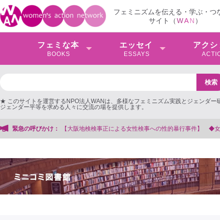
フェミニズムを伝える・学ぶ・つ
サイト（
W
A
N
）
フェミな本
エッセイ
アクシ
BOOKS
ESSAYS
ACTI
★ このサイトを運営するNPO法人WANは、多様なフェミニズム実践とジェンダー
ジェンダー平等を求める人々に交流の場を提供します。
緊急の呼びかけ：
【大阪地検検事正による女性検事への性的暴行事件】 ◆女性検