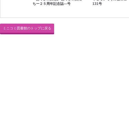
語る 1号
ちー２５周年記念誌―号
131号
ミニコミ図書館のトップに戻る