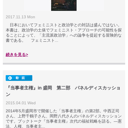
2017.11.13 Mon
日本においてフェミニストと政治学との対話は盛んではない。
本書は、政治学の土俵でフェミニスト・アプローチの可能性を探
ることによって、「主流派政治学」への論争を提起する冒険的な
書である。 フェミニスト...
続きを見る>
『当事者主権』in 盛岡 第二部 パネルディスカッショ
ン
2015.04.01 Wed
2014年5月盛岡市で開催した「当事者主権」の第2部。中西正­司
さん、上野千鶴子さん、岡野八代さんのパネルディスカッション
です。ブックトーク『当事者主権』次代の福祉戦略を語る。―憲
法、人権、当事者主...