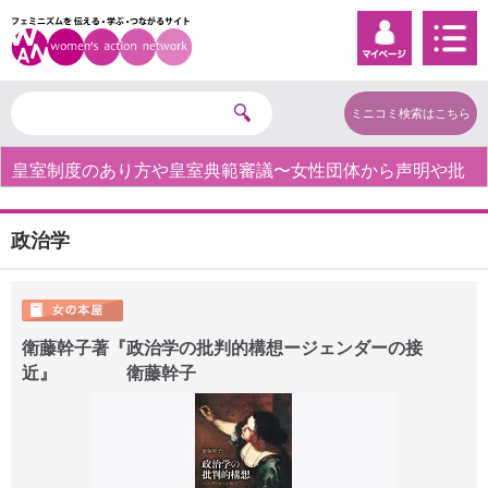
ミニコミ検索はこちら
皇室制度のあり方や皇室典範審議〜女性団体から声明や批
判の声〜
政治学
衛藤幹子著『政治学の批判的構想ージェンダーの接
近』 衛藤幹子