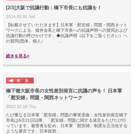
[2/3]大阪で抗議行動：橋下市長にも抗議を！
2014.02.01 Sat
【転載させていただきます】日本軍「慰安婦」問題・関西ネット
ワークによる、楺井会長と橋下市長への抗議声明への賛同および
抗議行動の呼びかけです。◆抗議声明（以下をご覧ください）へ
の賛同(団体、個人） ...
続きを見る>
橋下徹大阪市長の女性差別発言に抗議の声を！ 日本軍
「慰安婦」問題・関西ネットワーク
2012.10.18 Thu
たび重なる日本軍「慰安婦」問題の事実歪曲・女性差別発言橋下
市長は8月21日以降、「慰安婦」問題に関する発言をたびたび行
っています。被害者を貶め、日本軍「慰安婦」制度を正当化する
ような暴言です。日本政府...