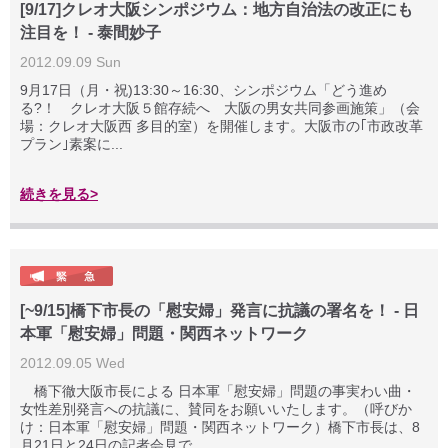
[9/17]クレオ大阪シンポジウム：地方自治法の改正にも
注目を！ - 泰間妙子
2012.09.09 Sun
9月17日（月・祝)13:30～16:30、シンポジウム「どう進め
る?！ クレオ大阪５館存続へ 大阪の男女共同参画施策」（会
場：クレオ大阪西 多目的室）を開催します。大阪市の｢市政改革
プラン｣素案に...
続きを見る>
[~9/15]橋下市長の「慰安婦」発言に抗議の署名を！ - 日
本軍「慰安婦」問題・関西ネットワーク
2012.09.05 Wed
橋下徹大阪市長による 日本軍「慰安婦」問題の事実わい曲・
女性差別発言への抗議に、賛同をお願いいたします。（呼びか
け：日本軍「慰安婦」問題・関西ネットワーク）橋下市長は、8
月21日と24日の記者会見で...