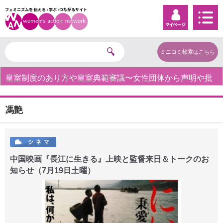
ミニコミ検索はこちら
皇室制度のあり方や皇室典範審議〜女性団体から声明や批
判の声〜
馮艶
中国映画『長江に生きる』上映と監督来日＆トークのお
知らせ（7月19日土曜）