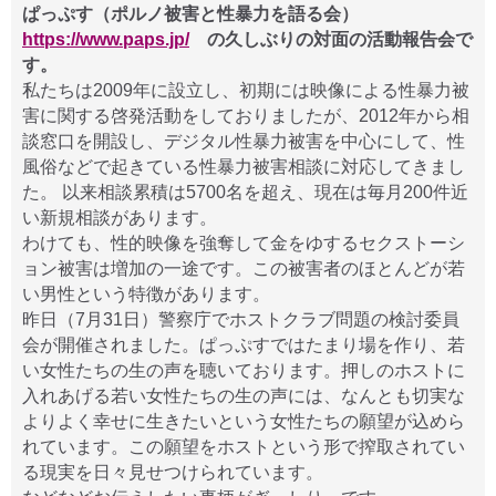
ぱっぷす（ポルノ被害と性暴力を語る会）
https://www.paps.jp/
の久しぶりの対面の活動報告会で
す。
私たちは2009年に設立し、初期には映像による性暴力被
害に関する啓発活動をしておりましたが、2012年から相
談窓口を開設し、デジタル性暴力被害を中心にして、性
風俗などで起きている性暴力被害相談に対応してきまし
た。 以来相談累積は5700名を超え、現在は毎月200件近
い新規相談があります。
わけても、性的映像を強奪して金をゆするセクストーシ
ョン被害は増加の一途です。この被害者のほとんどが若
い男性という特徴があります。
昨日（7月31日）警察庁でホストクラブ問題の検討委員
会が開催されました。ぱっぷすではたまり場を作り、若
い女性たちの生の声を聴いております。押しのホストに
入れあげる若い女性たちの生の声には、なんとも切実な
よりよく幸せに生きたいという女性たちの願望が込めら
れています。この願望をホストという形で搾取されてい
る現実を日々見せつけられています。