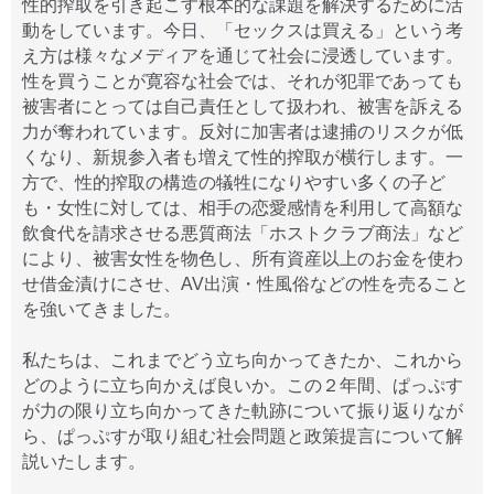
性的搾取を引き起こす根本的な課題を解決するために活
動をしています。今日、「セックスは買える」という考
え方は様々なメディアを通じて社会に浸透しています。
性を買うことが寛容な社会では、それが犯罪であっても
被害者にとっては自己責任として扱われ、被害を訴える
力が奪われています。反対に加害者は逮捕のリスクが低
くなり、新規参入者も増えて性的搾取が横行します。一
方で、性的搾取の構造の犠牲になりやすい多くの子ど
も・女性に対しては、相手の恋愛感情を利用して高額な
飲食代を請求させる悪質商法「ホストクラブ商法」など
により、被害女性を物色し、所有資産以上のお金を使わ
せ借金漬けにさせ、AV出演・性風俗などの性を売ること
を強いてきました。
私たちは、これまでどう立ち向かってきたか、これから
どのように立ち向かえば良いか。この２年間、ぱっぷす
が力の限り立ち向かってきた軌跡について振り返りなが
ら、ぱっぷすが取り組む社会問題と政策提言について解
説いたします。