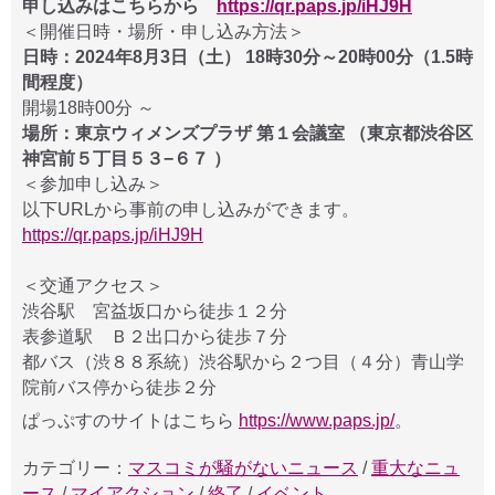
申し込みはこちらから
https://qr.paps.jp/iHJ9H
＜開催日時・場所・申し込み方法＞
日時：2024年8月3日（土） 18時30分～20時00分（1.5時
間程度）
開場18時00分 ～
場所：東京ウィメンズプラザ 第１会議室 （東京都渋谷区
神宮前５丁目５３−６７ ）
＜参加申し込み＞
以下URLから事前の申し込みができます。
https://qr.paps.jp/iHJ9H
＜交通アクセス＞
渋谷駅 宮益坂口から徒歩１２分
表参道駅 Ｂ２出口から徒歩７分
都バス（渋８８系統）渋谷駅から２つ目（４分）青山学
院前バス停から徒歩２分
ぱっぷすのサイトはこちら
https://www.paps.jp/
。
カテゴリー：
マスコミが騒がないニュース
/
重大なニュ
ース
/
マイアクション
/
終了
/
イベント