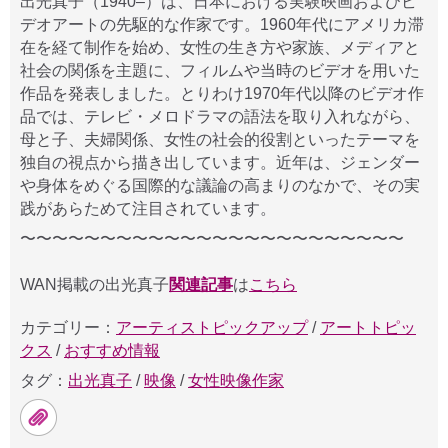
出光真子（1940–）は、日本における実験映画およびビ
デオアートの先駆的な作家です。1960年代にアメリカ滞
在を経て制作を始め、女性の生き方や家族、メディアと
社会の関係を主題に、フィルムや当時のビデオを用いた
作品を発表しました。とりわけ1970年代以降のビデオ作
品では、テレビ・メロドラマの語法を取り入れながら、
母と子、夫婦関係、女性の社会的役割といったテーマを
独自の視点から描き出しています。近年は、ジェンダー
や身体をめぐる国際的な議論の高まりのなかで、その実
践があらためて注目されています。
〜〜〜〜〜〜〜〜〜〜〜〜〜〜〜〜〜〜〜〜〜〜〜〜
WAN掲載の出光真子
関連記事
は
こちら
カテゴリー：
アーティストピックアップ
/
アートトピッ
クス
/
おすすめ情報
タグ：
出光真子
/
映像
/
女性映像作家