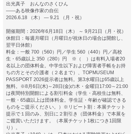
出光真子 おんなのさくひん
――ある映像作家の自伝
2026.6.18 （木） — 9.21 （月・祝）
開催期間：2026年6月18日（木） ～ 9月21日（月・祝）
休館日：毎週月曜日（月曜日が祝休日の場合は開館し、
翌平日休館）
料金：一般 700（560）円／学生 560（440）円／高校
生・65歳以上 350（280）円 ※（ ）は有料入場者20
名以上の団体料金。中学生以下および障害者手帳をお持
ちの方とその介護者（２名まで）、TOPMUSEUM
PASSPORT 2026提示者は無料。第3水曜日は65歳以上
無料。※8月6日(木)～28日(金)の木・金曜日17:00～21:00
は夜間特別開館による割引料金（学生・高校生は無料、
一般・65歳以上は団体料金。学生証・年齢が確認できる
ものをご提示ください。）※リピート割：本展チケット
提示で１回のみ、別日に２割引き（団体料金）で本展を
ご鑑賞いただけます。（本展チケット1枚につき1回限
り）。