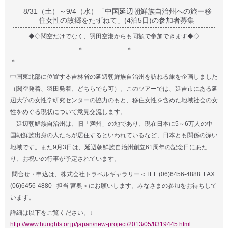
8/31（土）～9/4（水）「中国延辺朝鮮族自治州への旅ー移
住女性の故郷をたずねて」(4泊5日)の参加者募集
◆◇関空だけでなく、羽田空港からも同額で参加できます◆◇
＊ ＊
＊
中国東北部に位置する吉林省の延辺朝鮮族自治州を訪ねる旅を企画しました
（関空発着、羽田発着、どちらでも可）
。このツアーでは、延吉市にある延
辺大学の女性学研究センターの協力のもと、移住女性を含めた地域社会の女
性をめぐる現状について意見交流します。
延辺朝鮮族自治州は、旧「満州」の地であり、現在日本に5～6万人の中
国朝鮮族出身の人たちが居住するといわれているなど、日本とも関係の深い
地域です。また9月3日は、延辺朝鮮族自治州創立61周年の記念日にあた
り、お祝いの行事が予定されています。
問合せ・申込は、株式会社トラベルギャラリー＜TEL (06)6456-4888 FAX
(06)6456-4880 担当 宮奥＞にお願いします。みなさまの参加をお待ちして
います。
詳細は以下をご覧ください。↓
http://www.hurights.or.jp/japan/new-project/2013/05/8319445.html