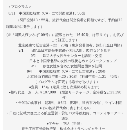
＜プログラム＞
8/31 中国国際航空（CA）にて関西空港13:50発
（羽田空港13：55発。旅行代金は関空発着と同額ですが、
予約後72
時間以内に発券します
）
(※『国際人権ひろば109号』に記載された「16:40発」は誤りです。お詫び
して訂正します）
北京経由で延吉空港へ22：20着（東京発着便有。旅行代金は同額）
9/1 旧間島日本総領事館跡や国境の町、図們などを見学
9/2 延辺大学女性学センターを訪問・交流
日本と中国東北部の女性の現状をめぐるワークショップ
9/3 移住女性を含めた女性関連団体を訪問
9/4 中国国際航空（CA）にて延吉空港9：20発
北京経由で関西空港へ20：30着 （羽田空港へは21：45着）
（プログラムは変更する場合があります）
●定員 15名（定員に達し次第締め切ります）
●旅行代金 お一人 ￥107,000+（燃油サーチャージ、空港税など23,190
円）
・全9回の食事付 朝3回、昼3回、夜3回、延吉市内4泊、ツイン利用
●その他旅行代金に含まれるもの
・日程に記載の便による航空運賃・貸切バス等移動費、コーディネーター・
通訳
●問合せ・申込（主催）
観光庁長官登録旅行業
株式会社トラベルギャラリー