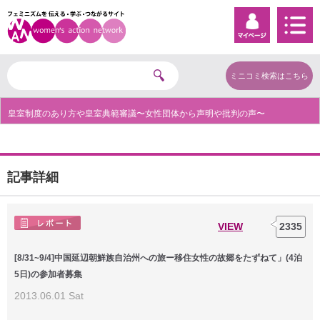
ミニコミ検索はこちら
皇室制度のあり方や皇室典範審議〜女性団体から声明や批判の声〜
記事詳細
VIEW
2335
[8/31~9/4]中国延辺朝鮮族自治州への旅ー移住女性の故郷をたずねて」(4泊
5日)の参加者募集
2013.06.01 Sat