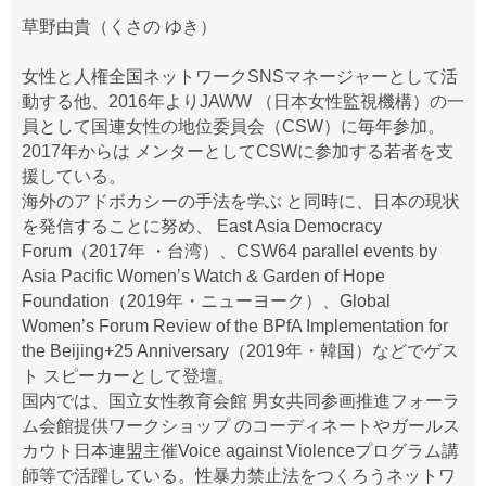
草野由貴（くさの ゆき）
女性と人権全国ネットワークSNSマネージャーとして活
動する他、2016年よりJAWW （日本女性監視機構）の一
員として国連女性の地位委員会（CSW）に毎年参加。
2017年からは メンターとしてCSWに参加する若者を支
援している。
海外のアドボカシーの手法を学ぶ と同時に、日本の現状
を発信することに努め、 East Asia Democracy
Forum（2017年 ・台湾）、CSW64 parallel events by
Asia Pacific Women’s Watch & Garden of Hope
Foundation（2019年・ニューヨーク）、Global
Women’s Forum Review of the BPfA Implementation for
the Beijing+25 Anniversary（2019年・韓国）などでゲス
ト スピーカーとして登壇。
国内では、国立女性教育会館 男女共同参画推進フォーラ
ム会館提供ワークショップ のコーディネートやガールス
カウト日本連盟主催Voice against Violenceプログラム講
師等で活躍している。性暴力禁止法をつくろうネットワ