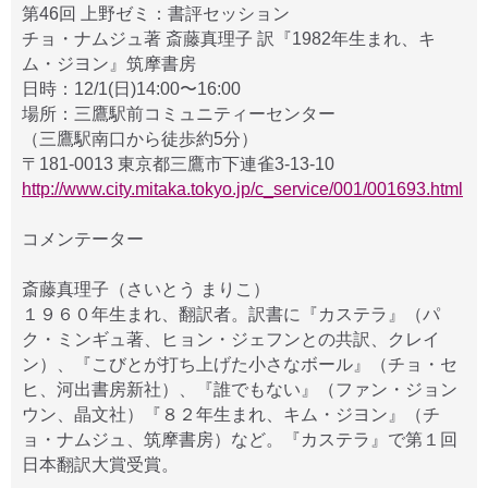
第46回 上野ゼミ：書評セッション
チョ・ナムジュ著 斎藤真理子 訳『1982年生まれ、キ
ム・ジヨン』筑摩書房
日時：12/1(日)14:00〜16:00
場所：三鷹駅前コミュニティーセンター
（三鷹駅南口から徒歩約5分）
〒181-0013 東京都三鷹市下連雀3-13-10
http://www.city.mitaka.tokyo.jp/c_service/001/001693.html
コメンテーター
斎藤真理子（さいとう まりこ）
１９６０年生まれ、翻訳者。訳書に『カステラ』（パ
ク・ミンギュ著、ヒョン・ジェフンとの共訳、クレイ
ン）、『こびとが打ち上げた小さなボール』（チョ・セ
ヒ、河出書房新社）、『誰でもない』（ファン・ジョン
ウン、晶文社）『８２年生まれ、キム・ジヨン』（チ
ョ・ナムジュ、筑摩書房）など。『カステラ』で第１回
日本翻訳大賞受賞。