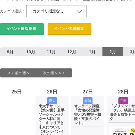
カテゴリ選択：
9月
10月
11月
12月
1月
2月
3
＜＜ 前の週へ
次の週へ ＞＞
25日
26日
27日
28日
愛知
愛知
兵庫
東大手サロン
オンライン講座
「プリズン・サ
【第57回】若手
「女性の発達障
ークル」映画上
ソーシャルセク
害とDV被害～相
映会＆監督トー
ター人材に聞
談・支援のポイ
ク
く！キャリアと
ント」
未来について
（オンラインイ