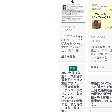
2021-02-27
14:00:00
「フラワーデモを
2021-02-28
記録する」～まだ
09:00:00
伝えられていない
女性の声を届ける
2020年12月に実
こと 講師：松
施した「ＤＶ・
待防止のために
続きを見る
サンゼルスとつ
ぐライブ・オ
続きを見る
東京
2020年度（公
財）日本女性学
オンライン
習財団キャリア
支援デザイナー
中絶についても
企画協働事業
っと話そう！第
「テレワークの
五回 危機的妊
その先へ！分身
の現状と相談支
ロボット
援～養子縁組・
OriHimeで創造
遺棄からみえる
する、私たちの
こと
生き方・働き
方」