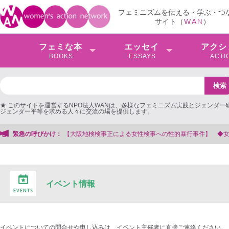
フェミニズムを伝える・学ぶ・つ
サイト（
W
A
N
）
フェミな本
エッセイ
アクシ
BOOKS
ESSAYS
ACTI
★ このサイトを運営するNPO法人WANは、多様なフェミニズム実践とジェンダー
ジェンダー平等を求める人々に交流の場を提供します。
阪地検検事正による女性検事への性的暴行事件】 ◆女性検事を支援する会事務局
緊急の呼びかけ：
イベント情報
イベントについての問合せや申し込みは、イベント主催者に直接ご連絡ください。