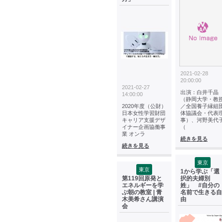
2021-02-28
20:00:00
2021-02-27
出演：白井千晶
14:00:00
（静岡大学・教
2020年度（公財）
／全国養子縁組
日本女性学習財団
体協議会・代表
キャリア支援デザ
事）、河野美代
イナー企画協働事
（
業 オンラ
続きを見る
続きを見る
東京
東京
1から学ぶ「選
第119回原発と
択的夫婦別
エネルギーを学
姓」 #自分の
ぶ朝の教室 | 青
名前で生きる自
木美希さん講演
由
会