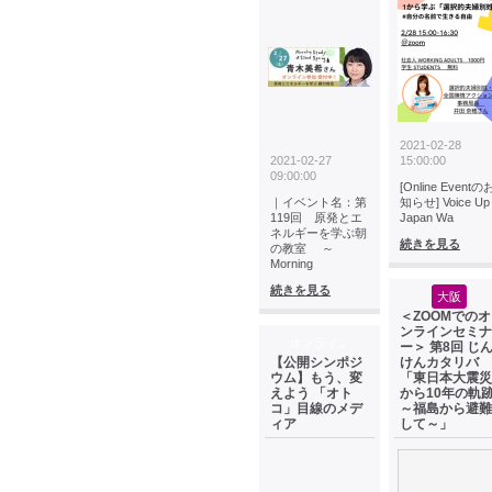
2021-02-28
2021-02-27
15:00:00
09:00:00
[Online Eventの
｜イベント名：第
知らせ] Voice Up
119回 原発とエ
Japan Wa
ネルギーを学ぶ朝
続きを見る
の教室 ～
Morning
続きを見る
大阪
＜ZOOMでのオ
ンラインセミナ
オンライン
ー＞ 第8回 じ
【公開シンポジ
けんカタリバ
ウム】もう、変
「東日本大震災
えよう 「オト
から10年の軌
コ」目線のメデ
～福島から避難
ィア
して～」