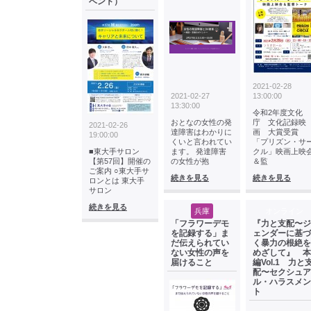
ベント）
2021-02-28
2021-02-27
13:00:00
13:30:00
令和2年度文化
おとなの女性の発
庁 文化記録映
2021-02-26
達障害はわかりに
画 大賞受賞
19:00:00
くいと言われてい
「プリズン・サ
■東大手サロン
ます。 発達障害
クル」映画上映
【第57回】開催の
の女性が抱
＆監
ご案内 ○東大手サ
続きを見る
続きを見る
ロンとは 東大手
サロン
続きを見る
兵庫
オンライン
「フラワーデモ
『力と支配〜ジ
を記録する」ま
ェンダーに基づ
だ伝えられてい
く暴力の根絶を
ない女性の声を
めざして』 本
届けること
編Vol.1 力と
配〜セクシュア
ル・ハラスメン
ト