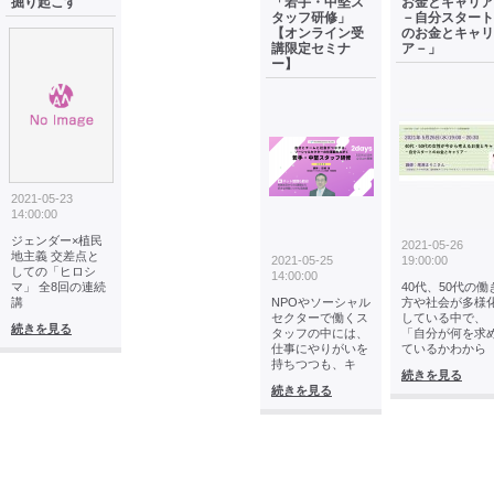
掘り起こす
「若手・中堅ス
お金とキャリア
タッフ研修」
－自分スタート
【オンライン受
のお金とキャリ
講限定セミナ
ア－」
ー】
2021-05-23
14:00:00
ジェンダー×植民
2021-05-26
地主義 交差点と
2021-05-25
19:00:00
しての「ヒロシ
14:00:00
マ」 全8回の連続
40代、50代の働
講
NPOやソーシャル
方や社会が多様
セクターで働くス
している中で、
続きを見る
タッフの中には、
「自分が何を求
仕事にやりがいを
ているかわから
持ちつつも、キ
続きを見る
続きを見る