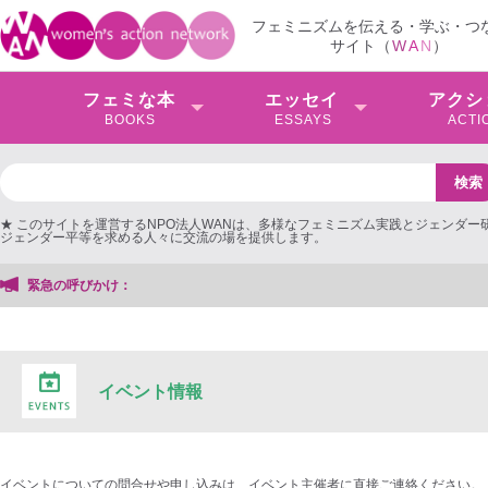
フェミニズムを伝える・学ぶ・つ
サイト（
W
A
N
）
フェミな本
エッセイ
アクシ
BOOKS
ESSAYS
ACTI
★ このサイトを運営するNPO法人WANは、多様なフェミニズム実践とジェンダー
ジェンダー平等を求める人々に交流の場を提供します。
緊急の呼びかけ：
イベント情報
イベントについての問合せや申し込みは、イベント主催者に直接ご連絡ください。