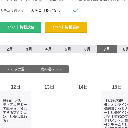
カテゴリ選択：
2月
3月
4月
5月
6月
7月
8
＜＜ 前の週へ
次の週へ ＞＞
12日
13日
14日
15日
オンライン
オンライン
第5回「パリ
【7/15(木)開
テ・アカデミー
催、オンライン
で話そう 私も
受講限定セミナ
できるアクショ
ー】社会的イン
ン 社会は変わ
パクト時代のマ
る」
ネジメント。自
分とチームと社