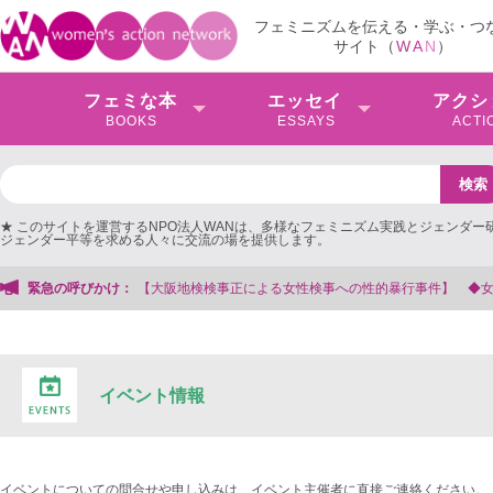
フェミニズムを伝える・学ぶ・つ
サイト（
W
A
N
）
フェミな本
エッセイ
アクシ
BOOKS
ESSAYS
ACTI
★ このサイトを運営するNPO法人WANは、多様なフェミニズム実践とジェンダー
ジェンダー平等を求める人々に交流の場を提供します。
事正による女性検事への性的暴行事件】 ◆女性検事を支援する会事務局
緊急の呼びかけ：
イベント情報
イベントについての問合せや申し込みは、イベント主催者に直接ご連絡ください。