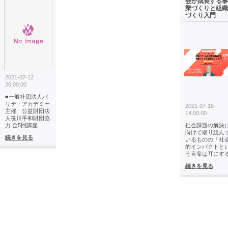
会が成長する事
業づくりと組織
づくり入門
2021-07-12
20:00:00
■一般社団法人パ
リテ・アカデミー
2021-07-15
主催 公益財団法
14:00:00
人笹川平和財団協
力 全5回講座
社会課題の解決
向けて取り組ん
続きを見る
いるものの「社
的インパクトと
う言葉は耳にす
続きを見る