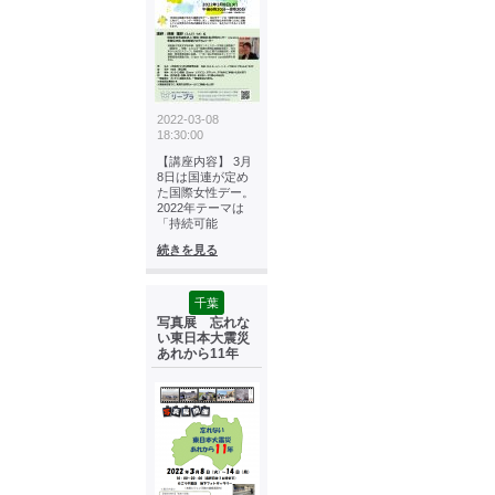
2022-03-08
18:30:00
【講座内容】 3月
8日は国連が定め
た国際女性デー。
2022年テーマは
「持続可能
続きを見る
千葉
写真展 忘れな
い東日本大震災
あれから11年