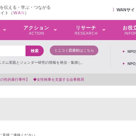
を伝える・学ぶ・つながる
〉
WANサ
サイト（
W
A
N
）
アクション
リサーチ
お役
ACTION
RESEARCH
INFO
ミニコミ図書館はこちら
NP
ミニズム実践とジェンダー研究の情報を発信・集積し、
NP
会事務局
に直接ご連絡ください。