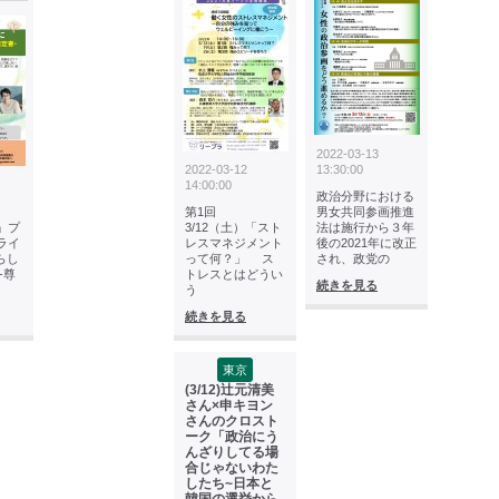
2022-03-13
2022-03-12
13:30:00
14:00:00
政治分野における
第1回
男女共同参画推進
」プ
3/12（土）「スト
法は施行から３年
ライ
レスマネジメント
後の2021年に改正
らし
って何？」 ス
され、政党の
-尊
トレスとはどうい
続きを見る
う
続きを見る
東京
(3/12)辻元清美
さん×申キヨン
さんのクロスト
ーク「政治にう
んざりしてる場
合じゃないわた
したち~日本と