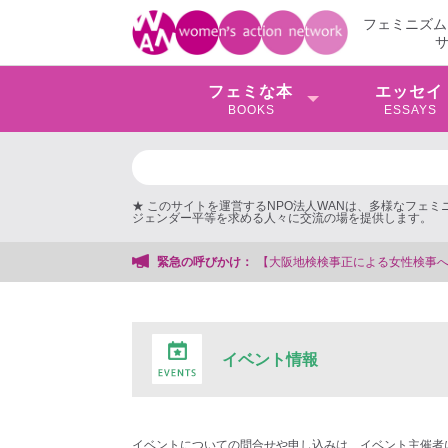
フェミニズム
フェミな本
エッセイ
BOOKS
ESSAYS
★ このサイトを運営するNPO法人WANは、多様なフェ
ジェンダー平等を求める人々に交流の場を提供します。
【大阪地検検事正による女性検事への性的暴行事件】 ◆女性検事を支援する
緊急の呼びかけ：
イベント情報
イベントについての問合せや申し込みは、イベント主催者