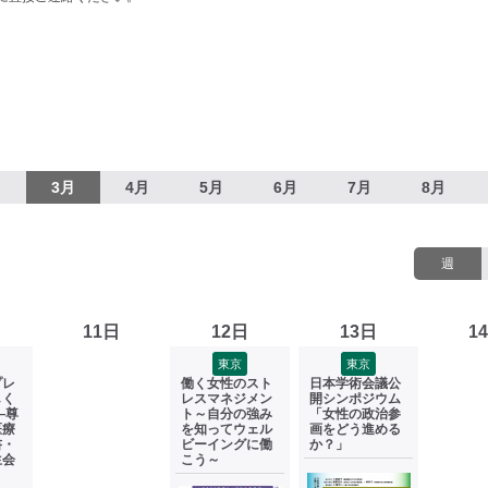
月
3月
4月
5月
6月
7月
8月
週
11日
12日
13日
1
東京
東京
プレ
働く女性のスト
日本学術会議公
しく
レスマネジメン
開シンポジウム
―尊
ト～自分の強み
「女性の政治参
医療
を知ってウェル
画をどう進める
書・
ビーイングに働
か？」
生会
こう～