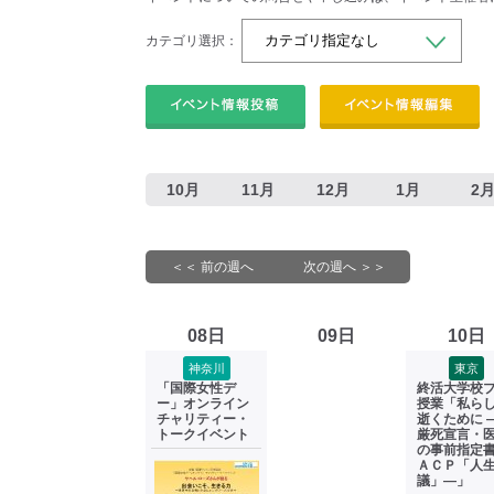
カテゴリ選択：
10月
11月
12月
1月
2
＜＜ 前の週へ
次の週へ ＞＞
08日
09日
10日
神奈川
東京
「国際女性デ
終活大学校
ー」オンライン
授業「私ら
チャリティー・
逝くために 
トークイベント
厳死宣言・
の事前指定
ＡＣＰ「人
議」―」