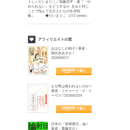
トシ／だいまりこ／加藤浩平・著『「や
められない」をどうするか: きみと同じ
ことで悩んでる大人たちの生存戦
略』 ◆だいまりこ（272 views）
アフィリエイトの窓
おはなしの時子 / 著者：
朝比奈あすか /
2026/06/17
なぜ男は救われないのか /
著者：リチャード・V・リ
ーヴス / 2026/02/24
日本の「射精責任」論 /
著者：齋藤圭介 /