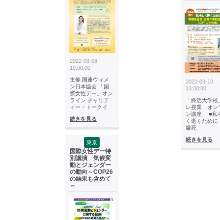
2022-03-08
19:00:00
主催 国連ウィメ
2022-03-10
ン日本協会 「国
13:30:00
際女性デー」オン
ライン チャリテ
「終活大学校
ィー・トークイ
レ授業 オン
ン講座 ■私
続きを見る
く逝くために 
厳死
続きを見る
東京
国際女性デー特
別講演 気候変
動とジェンダー
の動向～COP26
の結果も含めて
～