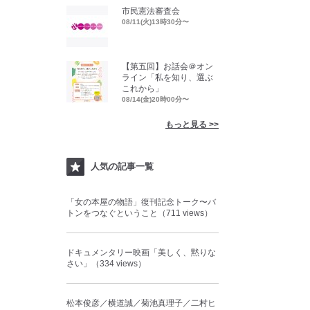
市民憲法審査会
08/11(火)13時30分〜
【第五回】お話会＠オン
ライン「私を知り、選ぶ
これから」
08/14(金)20時00分〜
もっと見る >>
人気の記事一覧
「女の本屋の物語」復刊記念トーク〜バ
トンをつなぐということ（711 views）
ドキュメンタリー映画「美しく、黙りな
さい」（334 views）
松本俊彦／横道誠／菊池真理子／二村ヒ