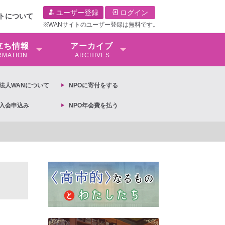
ユーザー登録
ログイン
イトについて
※WANサイトのユーザー登録は無料です。
⽴ち情報
アーカイブ
RMATION
ARCHIVES
O法⼈WANについて
NPOに寄付をする
O入会申込み
NPO年会費を払う
【抗議文】2026年3月13日第6次男女共同参画基本計画の閣議決定