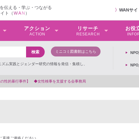
を伝える・学ぶ・つながる
〉
WANサ
サイト（
W
A
N
）
アクション
リサーチ
お役
ACTION
RESEARCH
INFO
ミニコミ図書館はこちら
NP
ミニズム実践とジェンダー研究の情報を発信・集積し、
NP
◆女性検事を支援する会事務局
に直接ご連絡ください。