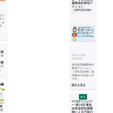
撤廃条約実現ア
クション
（OPCEDAW）
エン
ター
」公
内
人権
2022-11-29
こ☆
12:00:00
座
研費
女性差別撤廃条約
るジ
実現アクション
政
（OPCEDAW）院
内集会のお知らせ
です。
続きを見る
東京
CCNEウェビナ
ー 第10回 事故
由来放射性廃棄
物による汚染の