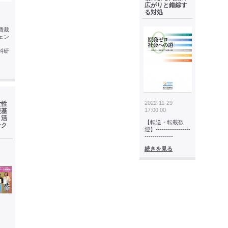
広がりと錯綜す
る対処
費裁
ェン
科研
2022-11-29
女性
17:00:00
援基
・活
【転送・転載歓
ーク
迎】-----------------
--------------
続きを見る