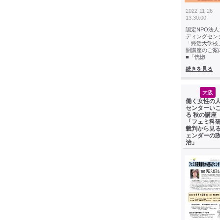
2022-11-26
13:30:00
認定NPO法人
ディングセン
「終活大学校
開講座のご案
■「恍惚
続きを見る
大阪
働く女性の
センターい
る 秋の講
「フェミ科
裁判から見
ェンダーの
治」