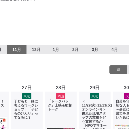
月
11月
12月
1月
2月
3月
4月
週
27日
28日
29日
3
東京
岡山
東京
大
う！
子どもと一緒に
「トークバッ
＜
自分を
ンス
考えるワークシ
ク」上映＆監督
11/29(火),12/13(火)
切な人
ョップ｜「子ど
トーク
オンライン可＞
～身近
ものけんり」っ
優れた現場スタ
暴力を
てなあに？
ッフの業務をど
いため
う支援するか
「NPOでマネー