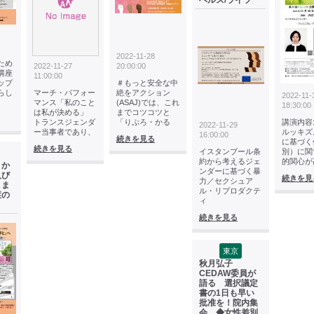
ヘルス/ライツ
2022-11-28
ため
2022-11-27
20:00:00
講座
11:00:00
ップ
＃もっと安全な中
らし
マーチ・パフォー
絶をアクション
2022-11-
マンス「私のこと
(ASAJ)では、これ
18:30:00
は私が決める」
までコツコツと
トランスジェンダ
「りぷろ・かる
講演内容
2022-11-29
ー当事者であり、
ルッキズ
16:00:00
続きを見る
に基づく
続きを見る
イスタンブール条
別）に関
約から考えるジェ
的関心が
」か
ンダーに基づく暴
人び
続きを見
力／セクシュア
こま
ル・リプロダクテ
症の
ィ
続きを見る
東京
秋月弘子
CEDAW委員が
語る 選択議定
書の1日も早い
批准を！院内集
会 ◆女性差別