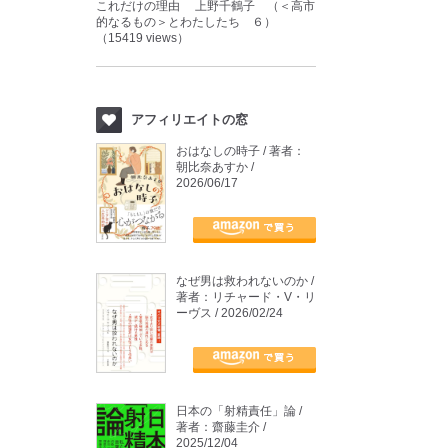
これだけの理由 上野千鶴子 （＜高市
的なるもの＞とわたしたち ６）
（15419 views）
アフィリエイトの窓
おはなしの時子 / 著者：
朝比奈あすか /
2026/06/17
なぜ男は救われないのか /
著者：リチャード・V・リ
ーヴス / 2026/02/24
日本の「射精責任」論 /
著者：齋藤圭介 /
2025/12/04