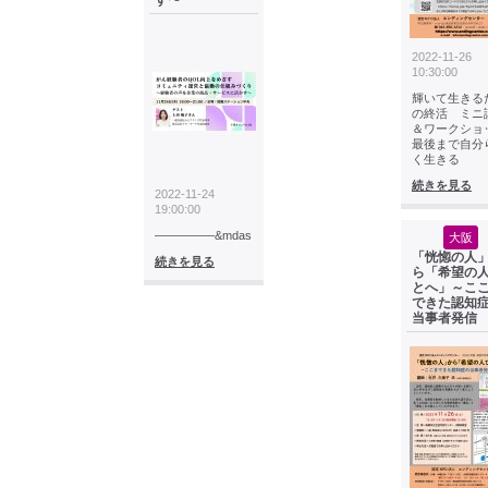
す〜
2022-11-26
10:30:00
輝いて生きる
の終活 ミニ
＆ワークショ
最後まで自分
く生きる
続きを見る
2022-11-24
19:00:00
—————&mdas
大阪
「恍惚の人
続きを見る
ら「希望の
とへ」～こ
できた認知
当事者発信