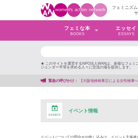
フェミニズム
フェミな本
エッセイ
BOOKS
ESSAYS
★ このサイトを運営するNPO法人WANは、多様なフェ
ジェンダー平等を求める人々に交流の場を提供します。
【大阪地検検事正による女性検事への性的暴行事件】 
緊急の呼びかけ：
イベント情報
イベントについての問合せや申し込みは、イベント主催者