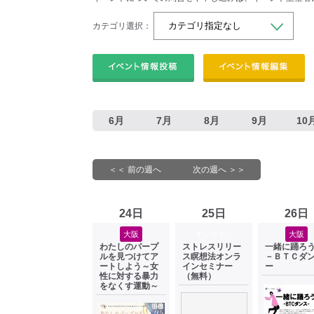
カテゴリ選択：
6月
7月
8月
9月
10
＜＜ 前の週へ
次の週へ ＞＞
24日
25日
26日
大阪
オンライン
大阪
わたしのパープ
ストレスリリー
一緒に踊ろ
ルを見つけてア
ス瞑想法オンラ
－ＢＴＣダ
ートしよう～女
インセミナー
ー
性に対する暴力
（無料）
をなくす運動～