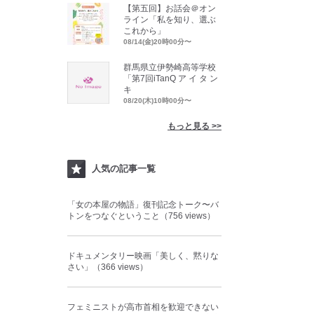
【第五回】お話会＠オン
ライン「私を知り、選ぶ
これから」
08/14(金)20時00分〜
群馬県立伊勢崎高等学校
「第7回iTanQ ア イ タ ン
キ
08/20(木)10時00分〜
もっと見る >>
人気の記事一覧
「女の本屋の物語」復刊記念トーク〜バ
トンをつなぐということ（756 views）
ドキュメンタリー映画「美しく、黙りな
さい」（366 views）
フェミニストが高市首相を歓迎できない