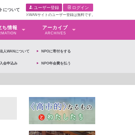
ユーザー登録
ログイン
イトについて
※WANサイトのユーザー登録は無料です。
⽴ち情報
アーカイブ
RMATION
ARCHIVES
O法⼈WANについて
NPOに寄付をする
O入会申込み
NPO年会費を払う
【抗議文】2026年3月13日第6次男女共同