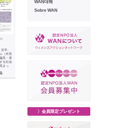
WAN대해
Sobre WAN
30
: 近年、
ム（外見
偏見・差
する社会
高まっ
る
〉会員限定プレゼント