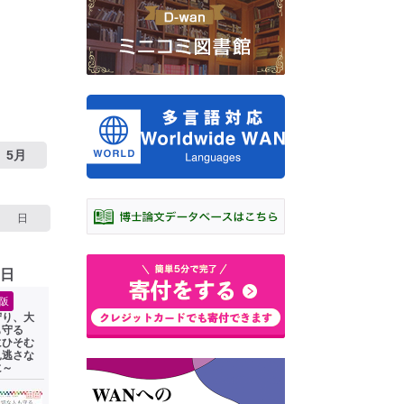
5月
日
0日
阪
守り、大
も守る
にひそむ
見逃さな
に～