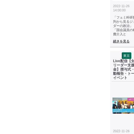
2022-11-26
14:00:00
「フェミ科研
判から見るジ
ダーの政治」
「国会議員の
費介入と
続きを見る
東京
Live配信【
リーダー支
金】授与式
動報告・ト
イベント
2022-11-26