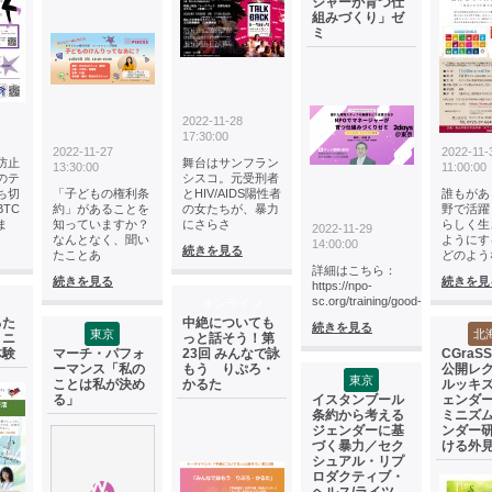
ジャーが育つ仕
組みづくり」ゼ
ミ
2022-11-28
17:30:00
2022-11-27
2022-11-
防止
舞台はサンフラン
13:30:00
11:00:00
のテ
シスコ。元受刑者
ち切
「子どもの権利条
とHIV/AIDS陽性者
誰もがあ
TC
約」があることを
の女たちが、暴力
野で活躍
ま
知っていますか？
にさらさ
らしく生
2022-11-29
なんとなく、聞い
ようにす
14:00:00
続きを見る
たことあ
どのよう
詳細はこちら：
続きを見る
続きを見
https://npo-
sc.org/training/good-
オンライン
るた
中絶についても
続きを見る
東京
北
ミニ
っと話そう！第
体験
マーチ・パフォ
23回 みんなで詠
CGraS
ーマンス「私の
もう りぷろ・
公開レ
東京
ことは私が決め
かるた
ルッキ
る」
イスタンブール
ェンダー
条約から考える
ミニズ
ジェンダーに基
ンダー
づく暴力／セク
ける外
シュアル・リプ
ロダクティブ・