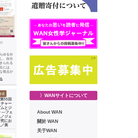
30
らゆる分
し、自分
きられる
るには、
な視点が
る
海道
〉WANサイトについて
S第55回
クチャー
ズムとジ
About WAN
 ―フェ
ム／ジェ
研究にお
關於 WAN
見／美
关于WAN