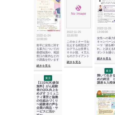
2022-11-26
2022-11-25
13:00:00
2022-11-24
10:30:00
女性への暴力
10:00:00
このセミナーでお
キャンペーン
前半に女性に対す
伝えする瞑想法プ
ーマ「鎖を断
る暴力についての
ログラムは世界１
れ」と訴えるB
基礎知識や、相談
００か国、４万人
ダンスを踊り
窓口の案内などの
ものクライアント
続きを見る
小講義を行います
続きを見る
続きを見る
東京
輝いて生き
東京
めの終活 
【11/24(木)参加
講座＆入棺
無料】がん経験
者のQOL向上を
めざす コミュニ
ティ運営と協働
の仕組みづくり
〜経験者の声を
企業の商品・サ
ービスに活か