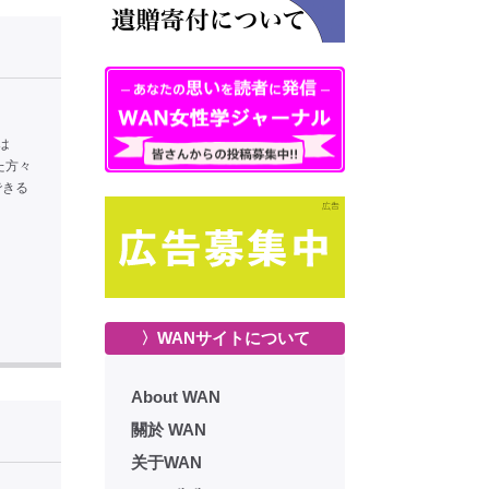
は
た方々
できる
〉WANサイトについて
About WAN
關於 WAN
关于WAN