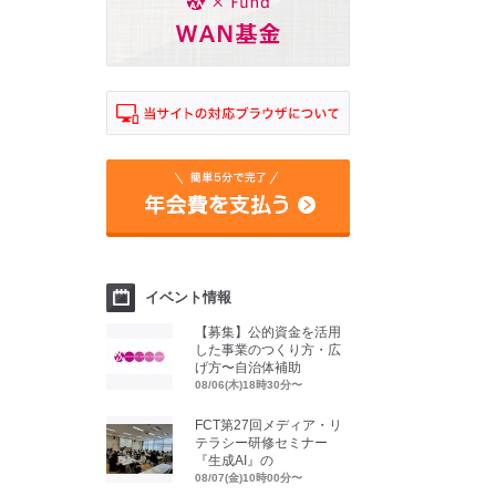
イベント情報
【募集】公的資金を活用
した事業のつくり方・広
げ方〜自治体補助
08/06(木)18時30分〜
FCT第27回メディア・リ
テラシー研修セミナー
『生成AI』の
08/07(金)10時00分〜