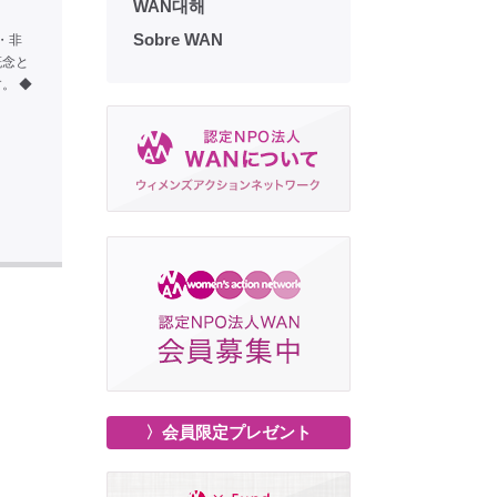
WAN대해
Sobre WAN
・非
概念と
。 ◆
〉会員限定プレゼント