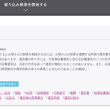
 Wed
どもにお母さんの財産を相続させるには、お母さんが財産を遺贈する内容の遺言書
法があります。遺言書の作り方には、①自筆証書遺言と②公正証書遺言の二つの方
正証書遺言は、法定の方式を誤って遺言が無効になることがありません。また、公
の意思能力や遺言内容が本人の真意によるものであることを確認し…
島妙子弁護士
し・生活
/
相続
/
no25
/
法律相談
/
小島妙子
/
遺贈
/
遺言書
/
自筆証書遺
言
/
公証人
/
遺言者の意思能力
/
遺言内容
/
遺言の効力