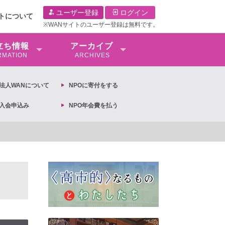
ユーザー登録
ログイン
イトについて
※WANサイトのユーザー登録は無料です。
⽴ち情報
アーカイブ
RMATION
ARCHIVES
O法⼈WANについて
NPOに寄付をする
O入会申込み
NPO年会費を払う