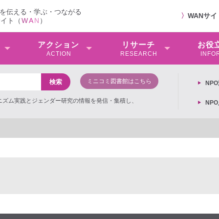
を伝える・学ぶ・つながる
〉
WANサ
サイト（
W
A
N
）
アクション
リサーチ
お役
ACTION
RESEARCH
INFO
ミニコミ図書館はこちら
NP
ミニズム実践とジェンダー研究の情報を発信・集積し、
NP