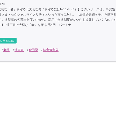
 Thu
大切な「者」を守る【大切なモノを守るにはNo.1-4（4）】このシリーズは、事実婚
りさま・セクシャルマイノリティといった方々に対し、「法律婚夫婦＋子」を基本
ている現状の各種法制度の中から、活用できる制度がないかを提案していくものです
の1：遺言書で大切な「者」を守る 第4回 パートナ…
を守るには
/
老後
/
遺言書
/
金田忍
/
法定遺留分