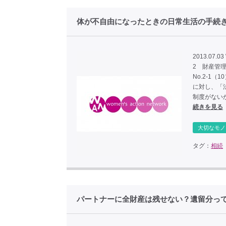
体が不自由になったときの日常生活の手続
2013.07.03
2 財産管
No.2-
に対し、「
制度がない
続きを見る
大切なモノ
タグ：
相続
パートナーに全財産は残せない？遺留分っ