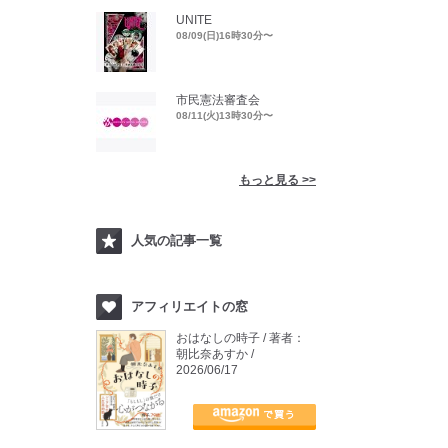
UNITE
08/09(日)16時30分〜
市民憲法審査会
08/11(火)13時30分〜
もっと見る >>
人気の記事一覧
アフィリエイトの窓
おはなしの時子 / 著者：
朝比奈あすか /
2026/06/17