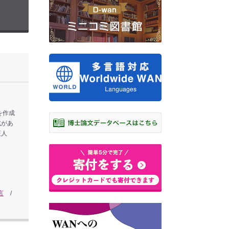
を作成
式があ
証人
言
/