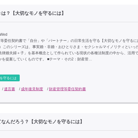
きは？【大切なモノを守るには】
 Wed
理等委任契約書で「自分」や「パートナー」の日常生活を守る【大切なモノを守るに
1（10）このシリーズは、事実婚・非婚・おひとりさま・セクシャルマイノリティといっ
法律婚夫婦＋子」を基本概念として作られている現状の各種法制度の中から、活用
かを提案していくものです。 ■テーマ・その2：財産管…
を守るには
/
遺言書
/
成年後見制度
/
財産管理等委任契約書
てなんだろう？【大切なモノを守るには】