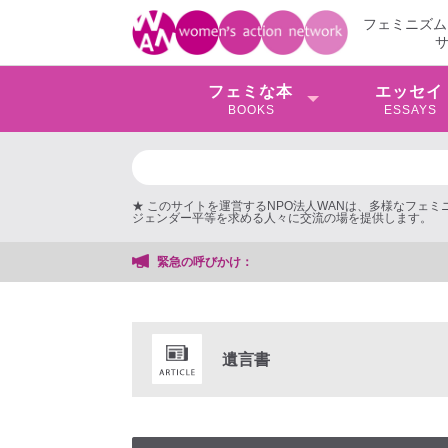
フェミニズム
フェミな本
エッセイ
BOOKS
ESSAYS
★ このサイトを運営するNPO法人WANは、多様なフェ
ジェンダー平等を求める人々に交流の場を提供します。
緊急の呼びかけ：
遺言書