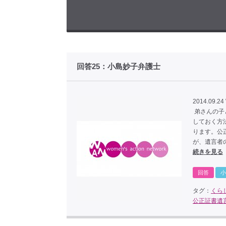
回答25：小島妙子弁護士
2014.09.24
弟さんの子
しておく方
ります。公
が、遺言者
続きを見る
回答
小
タグ：
くら
公正証書遺