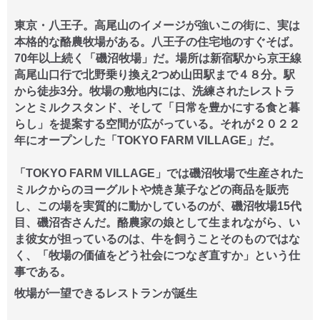
東京・八王子。高尾山のイメージが強いこの街に、実は
本格的な酪農牧場がある。八王子の住宅地のすぐそば。
70年以上続く「磯沼牧場」だ。場所は新宿駅から京王線
高尾山口行で北野乗り換え2つめ山田駅まで４８分。駅
から徒歩3分。牧場の敷地内には、洗練されたレストラ
ンとミルクスタンド、そして「日常を豊かにする食と暮
らし」を提案する空間が広がっている。それが２０２２
年にオープンした「TOKYO FARM VILLAGE」だ。
「TOKYO FARM VILLAGE」では磯沼牧場で生産された
ミルクからのヨーグルトや焼き菓子などの商品を販売
し、この場を実質的に動かしているのが、磯沼牧場15代
目、磯沼杏さんだ。酪農家の娘として生まれながら、い
ま彼女が担っているのは、牛を飼うことそのものではな
く、「牧場の価値をどう社会につなぎ直すか」という仕
事である。
牧場が一望できるレストランが誕生