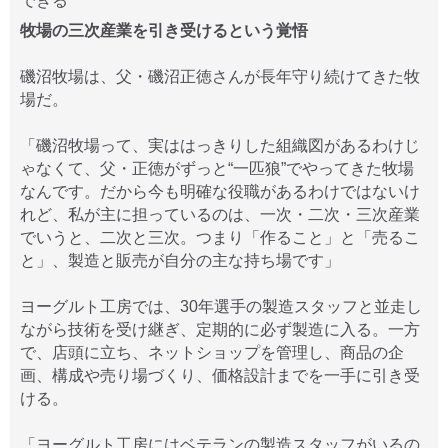
できる
牧場の三次産業を引き受けるという覚悟
磯沼牧場は、父・磯沼正徳さんが長年守り続けてきた牧
場だ。
「磯沼牧場って、実ははっきりした組織図があるわけじ
ゃなくて、父・正徳がずっと“一匹狼”でやってきた牧場
なんです。だから今も明確な役職があるわけではないけ
れど、私が主に担っているのは、一次・二次・三次産業
でいうと、二次と三次。つまり「作ること」と「売るこ
と」、製造と販売が自分の主な持ち場です」
ヨーグルト工房では、30年選手の製造スタッフと並走し
ながら技術を受け継ぎ、定期的に必ず製造に入る。一方
で、店頭に立ち、ネットショップを管理し、商品の企
画、構成や売り場づくり、価格設計までを一手に引き受
ける。
「ヨーグルト工房にはベテランの製造スタッフがいるの