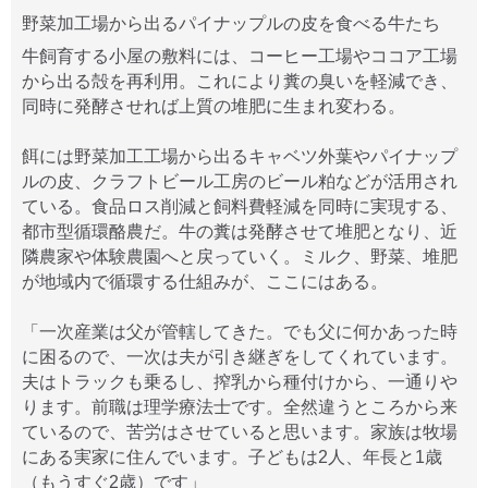
野菜加工場から出るパイナップルの皮を食べる牛たち
牛飼育する小屋の敷料には、コーヒー工場やココア工場
から出る殻を再利用。これにより糞の臭いを軽減でき、
同時に発酵させれば上質の堆肥に生まれ変わる。
餌には野菜加工工場から出るキャベツ外葉やパイナップ
ルの皮、クラフトビール工房のビール粕などが活用され
ている。食品ロス削減と飼料費軽減を同時に実現する、
都市型循環酪農だ。牛の糞は発酵させて堆肥となり、近
隣農家や体験農園へと戻っていく。ミルク、野菜、堆肥
が地域内で循環する仕組みが、ここにはある。
「一次産業は父が管轄してきた。でも父に何かあった時
に困るので、一次は夫が引き継ぎをしてくれています。
夫はトラックも乗るし、搾乳から種付けから、一通りや
ります。前職は理学療法士です。全然違うところから来
ているので、苦労はさせていると思います。家族は牧場
にある実家に住んでいます。子どもは2人、年長と1歳
（もうすぐ2歳）です」