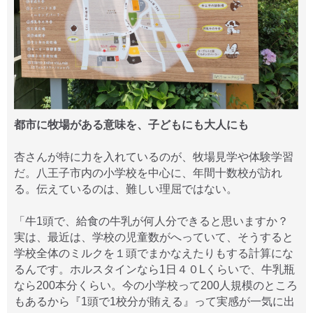
都市に牧場がある意味を、子どもにも大人にも
杏さんが特に力を入れているのが、牧場見学や体験学習
だ。八王子市内の小学校を中心に、年間十数校が訪れ
る。伝えているのは、難しい理屈ではない。
「牛1頭で、給食の牛乳が何人分できると思いますか？
実は、最近は、学校の児童数がへっていて、そうすると
学校全体のミルクを１頭でまかなえたりもする計算にな
るんです。ホルスタインなら1日４０Lくらいで、牛乳瓶
なら200本分くらい。今の小学校って200人規模のところ
もあるから『1頭で1校分が賄える』って実感が一気に出