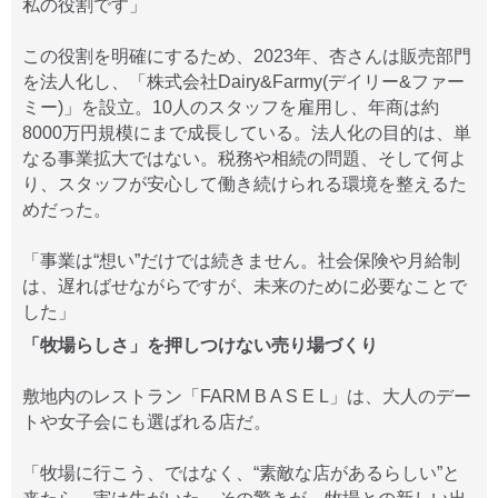
私の役割です」
この役割を明確にするため、2023年、杏さんは販売部門
を法人化し、「株式会社Dairy&Farmy(デイリー&ファー
ミー)」を設立。10人のスタッフを雇用し、年商は約
8000万円規模にまで成長している。法人化の目的は、単
なる事業拡大ではない。税務や相続の問題、そして何よ
り、スタッフが安心して働き続けられる環境を整えるた
めだった。
「事業は“想い”だけでは続きません。社会保険や月給制
は、遅ればせながらですが、未来のために必要なことで
した」
「牧場らしさ」を押しつけない売り場づくり
敷地内のレストラン「FARM B A S E L」は、大人のデー
トや女子会にも選ばれる店だ。
「牧場に行こう、ではなく、“素敵な店があるらしい”と