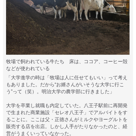
牧場で飼われている牛たち 床は、ココア、コーヒー殻
などが使われている
「大学進学の時は「牧場は人に任せてもいい」って考え
もありました。だから“お婿さんがいそうな大学に行こ
う”って（笑）。明治大学の農学部に行きました」
大学を卒業し就職も内定していた。八王子駅前に再開発
で生まれた商業施設「セレオ八王子」でアルバイトをす
ることに。ここは父・正徳さんがミルクやヨーグルトを
販売する店を出店。しかし人手がたりなかったのと、経
営がうまくいっていなかった。