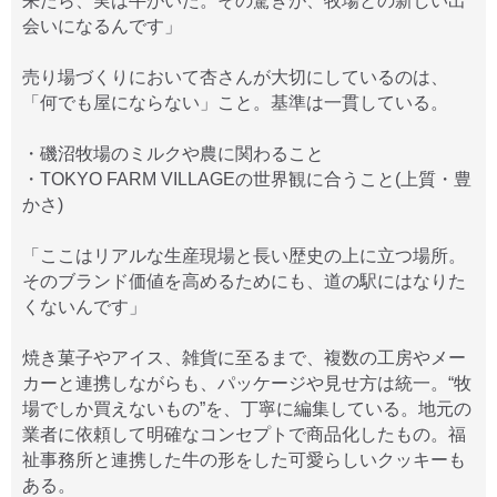
来たら、実は牛がいた。その驚きが、牧場との新しい出
会いになるんです」
売り場づくりにおいて杏さんが大切にしているのは、
「何でも屋にならない」こと。基準は一貫している。
・磯沼牧場のミルクや農に関わること
・TOKYO FARM VILLAGEの世界観に合うこと(上質・豊
かさ)
「ここはリアルな生産現場と長い歴史の上に立つ場所。
そのブランド価値を高めるためにも、道の駅にはなりた
くないんです」
焼き菓子やアイス、雑貨に至るまで、複数の工房やメー
カーと連携しながらも、パッケージや見せ方は統一。“牧
場でしか買えないもの”を、丁寧に編集している。地元の
業者に依頼して明確なコンセプトで商品化したもの。福
祉事務所と連携した牛の形をした可愛らしいクッキーも
ある。