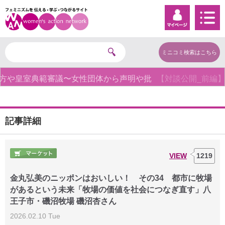
ミニコミ検索はこちら
【対談公開_前編】第3回「性売買という奴隷制度をなくす
ために」モード・オリビエ × 仁藤夢乃 ◆Colabo
記事詳細
VIEW
1219
金丸弘美のニッポンはおいしい！ その34 都市に牧場
があるという未来「牧場の価値を社会につなぎ直す」八
王子市・磯沼牧場 磯沼杏さん
2026.02.10 Tue