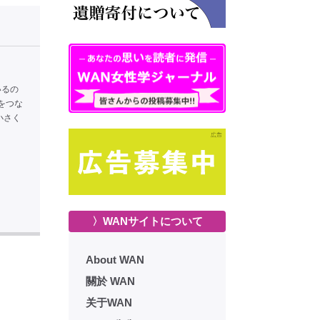
いるの
をつな
小さく
〉WANサイトについて
About WAN
關於 WAN
关于WAN