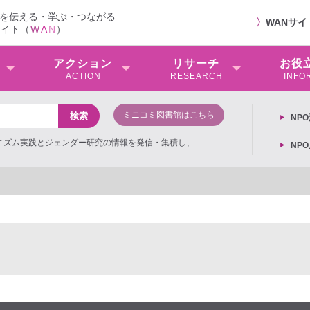
を伝える・学ぶ・つながる
〉
WANサ
サイト（
W
A
N
）
アクション
リサーチ
お役
ACTION
RESEARCH
INFO
ミニコミ図書館はこちら
NP
ミニズム実践とジェンダー研究の情報を発信・集積し、
NP