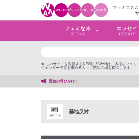
フェミニズム
フェミな本
エッセイ
BOOKS
ESSAYS
★ このサイトを運営するNPO法人WANは、多様なフェ
ジェンダー平等を求める人々に交流の場を提供します。
緊急の呼びかけ：
基地反対