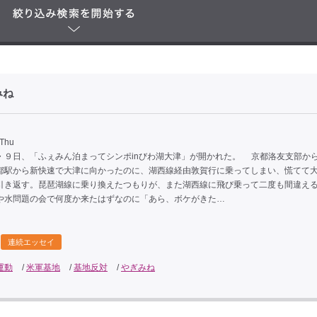
みね
 Thu
９日、「ふぇみん泊まってシンポinびわ湖大津」が開かれた。 京都洛友支部か
都駅から新快速で大津に向かったのに、湖西線経由敦賀行に乗ってしまい、慌てて
引き返す。琵琶湖線に乗り換えたつもりが、また湖西線に飛び乗って二度も間違え
や水問題の会で何度か来たはずなのに「あら、ボケがきた…
連続エッセイ
運動
/
米軍基地
/
基地反対
/
やぎみね