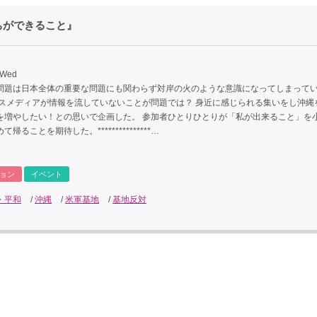
ちができること』
 Wed
問題は日本全体の重要な問題にも関わらず対岸の火のような意識になってしまって
マスメディアが情報を流していないことが問題では？ 身近に感じられる集いをし沖縄
を増やしたい！との思いで企画した。 参加者ひとりひとりが「私が出来ること」を
帰ることを期待した。***************…
ョン
イベント
・平和
/
沖縄
/
米軍基地
/
基地反対