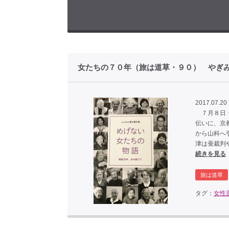
女たちの７０年（旅は道草・９０） やぎ
2017.07.20
７月８日・
伝いに、京
から山科へ
津は蚕裁判
続きを見る
旅は道草
タグ：
女性