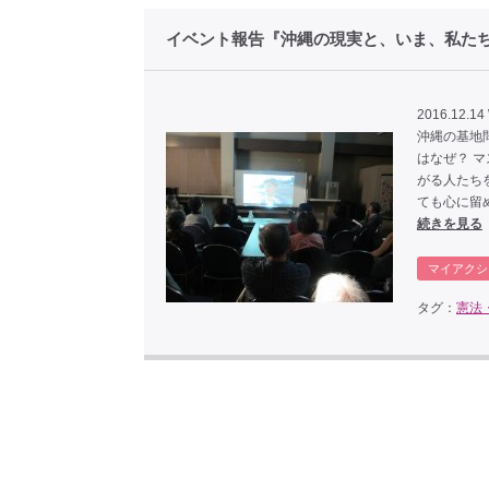
イベント報告『沖縄の現実と、いま、私た
2016.12.14
沖縄の基地
はなぜ？ 
がる人たち
ても心に留めて
続きを見る
マイアクシ
タグ：
憲法