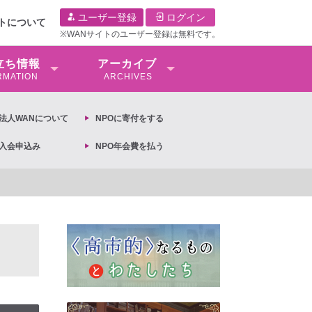
ユーザー登録
ログイン
イトについて
※WANサイトのユーザー登録は無料です。
⽴ち情報
アーカイブ
RMATION
ARCHIVES
O法⼈WANについて
NPOに寄付をする
O入会申込み
NPO年会費を払う