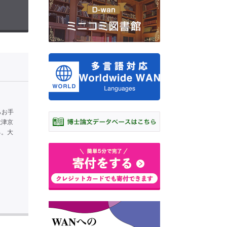
らお手
大津京
る。大