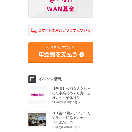
イベント情報
【募集】公的資金を活用
した事業のつくり方・広
げ方〜自治体補助
08/06(木)18時30分〜
FCT第27回メディア・リ
テラシー研修セミナー
『生成AI』の
08/07(金)10時00分〜