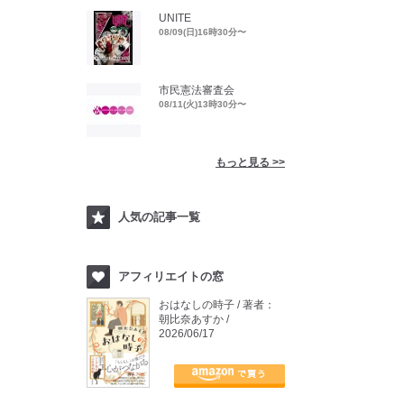
UNITE
08/09(日)16時30分〜
市民憲法審査会
08/11(火)13時30分〜
もっと見る >>
人気の記事一覧
アフィリエイトの窓
おはなしの時子 / 著者：
朝比奈あすか /
2026/06/17