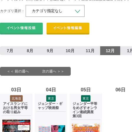
カテゴリ選択：
7月
8月
9月
10月
11月
12月
1
＜＜ 前の週へ
次の週へ ＞＞
03日
04日
05日
06日
北海道
東京
東京
アイスランドに
ジェンダー・ギ
ジェンダー平等
おける男女平等
ャップ映画祭
をめざすオンラ
の取り組み
イン連続講座
第3回