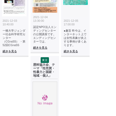
2021-12-04
2021-12-03
13:30:00
2021-12-05
10:40:00
17:00:00
認定NPO法人エン
一橋大学ジェンダ
ディングセンター
●趣旨 昨今は、イ
ー社会科学研究セ
の公開講座です。
ンターネット上で
ンター
エンディングセン
は女性表象が炎上
（CGraSS） ・第
ターでは、
する事例が多くあ
52回CGraSS
ります。
続きを見る
続きを見る
続きを見る
東京
歴科協大会、テ
ーマ「性売買・
性暴力と国家・
地域・個人」