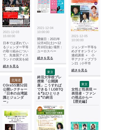
2021-12-04
2021-12-03
10:00:00
15:00:00
2021-12-05
開催日：2021年
10:00:00
日本では遅れてい
12月4日(土)〜12
るジェンダー平等
月10日(金) 場所：
ジェンダー平等を
の取り組みについ
ユーロスペー
めざすオンライン
て、先進国アイス
連続講座 ＋ 小
続きを見る
ランドの状況を紹
平アクティブプラ
ン21（小平市
続きを見る
続きを見る
東京
終活大学校プレ
北海道
授業「公開講
東京
CGraSS第52回
座」こうすれば
公開レクチャー
できる！LGBTQ
女性と性表現 ー
「日本の台湾認
＆❝おひとりさ
表現者・ファン
識とジェンダ
ま❞の終活
の視点からー
ー」
【歴史編】