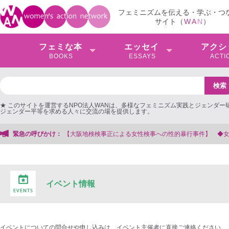
フェミニズムを伝える・学ぶ・つ
サイト（
W
A
N
）
フェミな本
エッセイ
アクシ
BOOKS
ESSAYS
ACTI
★ このサイトを運営するNPO法人WANは、多様なフェミニズム実践とジェンダー
ジェンダー平等を求める人々に交流の場を提供します。
検検事正による女性検事への性的暴行事件】 ◆女性検事を支援する会事務局
緊急の呼びかけ：
イベント情報
イベントについての問合せや申し込みは、イベント主催者に直接ご連絡ください。