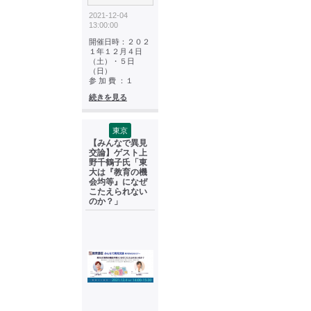
2021-12-04
13:00:00
開催日時：２０２
１年１２月４日
（土）・５日
（日）
参 加 費 ：１
続きを見る
東京
【みんなで異見
交論】ゲスト上
野千鶴子氏「東
大は『教育の機
会均等』になぜ
こたえられない
のか？」