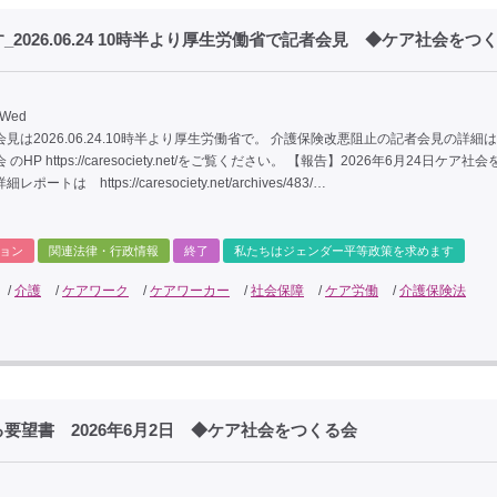
026.06.24 10時半より厚生労働省で記者会見 ◆ケア社会をつ
 Wed
見は2026.06.24.10時半より厚生労働省で。 介護保険改悪阻止の記者会見の詳細
のHP https://caresociety.net/をご覧ください。 【報告】2026年6月24日ケア社
ートは https://caresociety.net/archives/483/…
ョン
関連法律・行政情報
終了
私たちはジェンダー平等政策を求めます
/
介護
/
ケアワーク
/
ケアワーカー
/
社会保障
/
ケア労働
/
介護保険法
望書 2026年6月2日 ◆ケア社会をつくる会