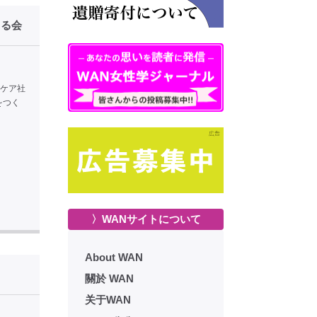
くる会
はケア社
会をつく
〉WANサイトについて
About WAN
關於 WAN
关于WAN