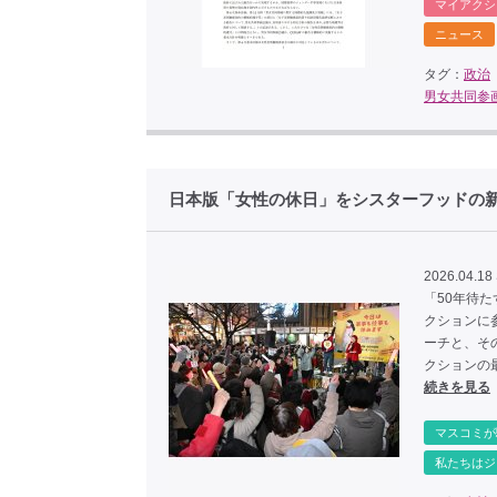
マイアクシ
ニュース
タグ：
政治
男女共同参
日本版「女性の休日」をシスターフッドの
2026.04.18 
「50年待
クションに
ーチと、そ
クションの
続きを見る
マスコミが
私たちはジ