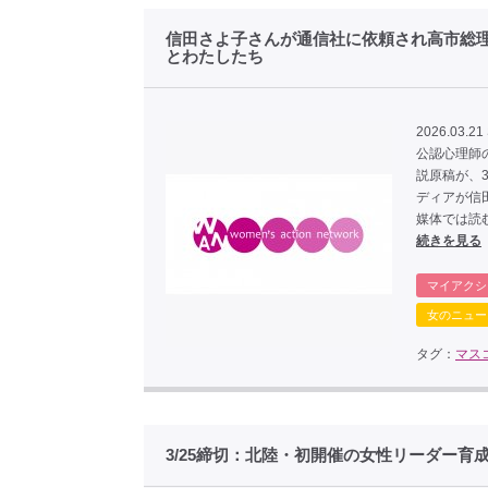
信田さよ子さんが通信社に依頼され高市総理
とわたしたち
2026.03.21 
公認心理師
説原稿が、
ディアが信
媒体では読
続きを見る
マイアクシ
女のニュー
タグ：
マス
3/25締切：北陸・初開催の女性リーダー育成研修女