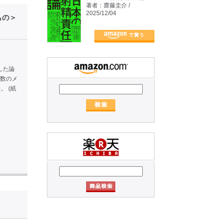
著者：齋藤圭介 /
2025/12/04
もの＞
した論
複数のメ
 (紙