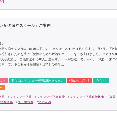
の休日
のための政治スクール」ご案内
Sat
議員を増やす会代表の富永桂子です。 当会は、2018年４月に発足し、翌5月に「候
が施行されたのを機に「女性のための政治スクール」を立ち上げました。 これまで
14人が受講し、自治体選挙に48人が立候補、36人が当選しています。 今期は、来年
に向けて、更なる女性議員増を目指し受講生…
ョン
私たちはジェンダー平等政策を求めます
行動のよびかけ
イベント
ら
議員
/
ジェンダー平等
/
ジェンダー平等政策
/
ジェンダー平等政策推進
/
福岡
/
地方議会
/
統一地方選
/
地方自治