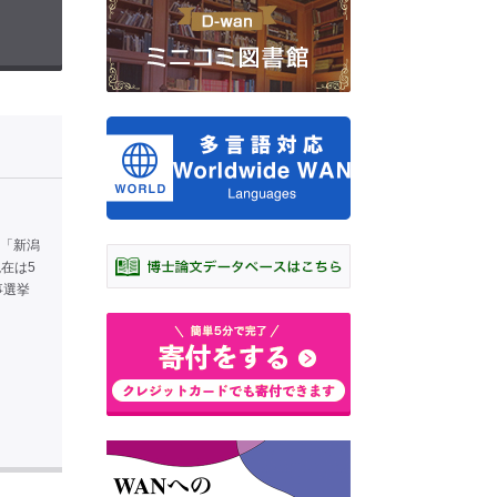
。 「新潟
在は5
事選挙