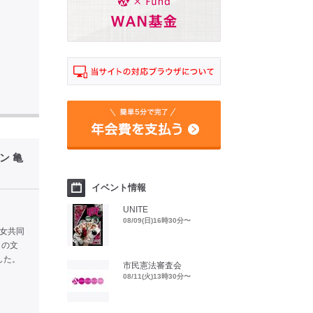
ン 亀
イベント情報
UNITE
08/09(日)16時30分〜
男女共同
」の文
した。
市民憲法審査会
08/11(火)13時30分〜