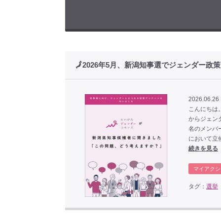
🗾2026年5月、新潟知事選でジェンダー
2026.06.26 
こんにちは。に
からジェン
名のメンバ
において立
続きを見る
マイアクシ
タグ：
選挙