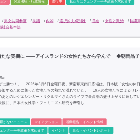
ョン
関連法律・行政情報
進行中
私たちはジェンダー平等政策を求めます
/
男女共同参画
/
抗議
/
内閣
/
選択的夫婦別姓
/
旧姓
/
女性と政治
/
抗議
画社会基本法
新たな契機に ――アイスランドの女性たちから学んで ◆朝岡晶子
Sat
たずに勝つ！」 2026年3月6日金曜日夜、新宿駅東南口広場は、日本版「女性の休
参加するために集った女性たちの熱気で溢れていた。 19人の女性たちによるリレ
のあとのレゲエシンガー・リクルマイさんのライブで最高潮の盛り上がりに達して
最後に、日本の女性学・フェミニズム研究を牽引し…
騒がないニュース
マイアクション
活動報告・イベント情報
ェンダー平等政策を求めます
イベント
集会・イベントレポート