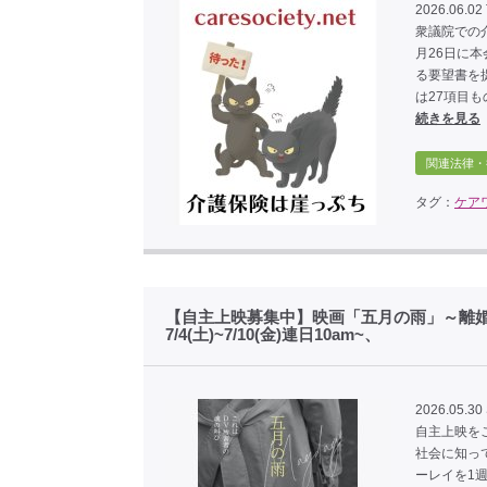
2026.06.02
衆議院での
月26日に
る要望書を
は27項目
続きを見る
関連法律・
タグ：
ケア
【自主上映募集中】映画「五月の雨」～離
7/4(土)~7/10(金)連日10am~、
2026.05.30 
自主上映を
社会に知っ
ーレイを1