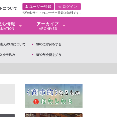
ユーザー登録
ログイン
イトについて
※WANサイトのユーザー登録は無料です。
⽴ち情報
アーカイブ
RMATION
ARCHIVES
O法⼈WANについて
NPOに寄付をする
O入会申込み
NPO年会費を払う
議文 ◆女性差別撤廃条約実現アクション 亀永能布子