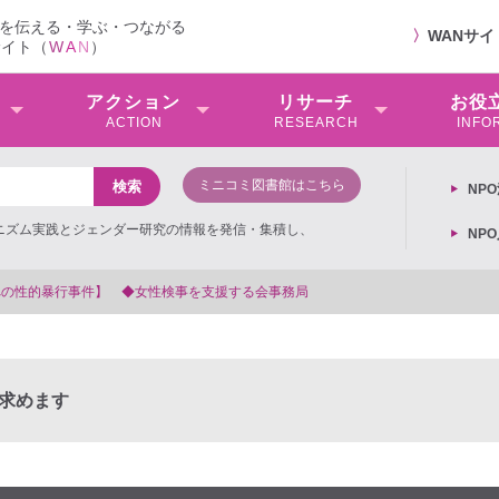
を伝える・学ぶ・つながる
〉
WANサ
サイト（
W
A
N
）
アクション
リサーチ
お役
ACTION
RESEARCH
INFO
ミニコミ図書館はこちら
NP
ミニズム実践とジェンダー研究の情報を発信・集積し、
NP
【抗議文】2026年3月13日第6次男女共同参画基本計画の閣議決定への抗
求めます