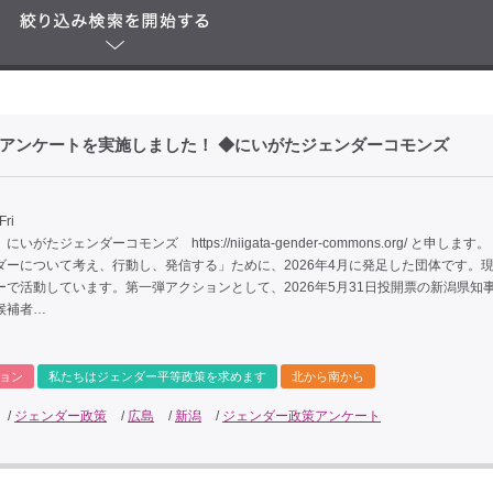
政策アンケートを実施しました！ ◆にいがたジェンダーコモンズ
Fri
いがたジェンダーコモンズ https://niigata-gender-commons.org/ と申します
ダーについて考え、行動し、発信する」ために、2026年4月に発足した団体です。現
ーで活動しています。第一弾アクションとして、2026年5月31日投開票の新潟県知
候補者…
ョン
私たちはジェンダー平等政策を求めます
北から南から
/
ジェンダー政策
/
広島
/
新潟
/
ジェンダー政策アンケート