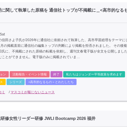
に関して執筆した原稿を 通信社トップが不掲載に＿<高市的なる
Sat
の信田さよ子氏が2026年に通信社に依頼されて執筆した、高市早苗総理をテーマに
3月の掲載直前に通信社の編集トップの判断により掲載を拒否されました。 その後
田氏に、不掲載にされた原稿の転載を依頼し、週刊文春電子版が全文を公開しました。
むことができません。電子版のみに掲載されていま…
ョン
活動報告・イベント情報
終了
私たちはジェンダー平等政策を求めます
ス
シリーズ
<高市的なるもの＞とわたしたち
コミ
/
マスコミが報じないニュース
性リーダー研修 JWLI Bootcamp 2026 福井