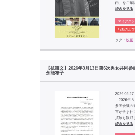
内」をご確
続きを見る
マイアクシ
行動のよび
タグ：
映画
【抗議文】2026年3月13日第6次男女共
永能布子
2026.05.27
2026年
参画会議の
言が含まれ
拡散も歓迎
続きを見る