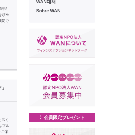
WAN대해
6年5
Sobre WAN
を求め
議院で
マ」
〉会員限定プレゼント
を広く
はブル
けご案