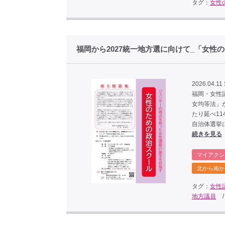
タグ：
女性
福岡から2027統一地方選に向けて_「女性
2026.04.11 
福岡・女性
女均等法」
たり延べ1
自治体選挙
続きを見る
マイアクシ
北から南か
タグ：
女性
地方議員