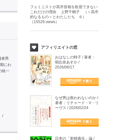
フェミニストが高市首相を歓迎できない
これだけの理由 上野千鶴子 （＜高市
的なるもの＞とわたしたち ６）
（15529 views）
アフィリエイトの窓
おはなしの時子 / 著者：
補者男
朝比奈あすか /
8期にわ
2026/06/17
の統一
なぜ男は救われないのか /
著者：リチャード・V・リ
ーヴス / 2026/02/24
/
日本の「射精責任」論 /