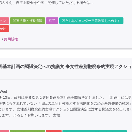
認のうえ、自主上映会を企画・開催していただける場合は…
ョン
関連法律・行政情報
終了
私たちはジェンダー平等政策を求めます
かけ
/
共同親権
同参画基本計画の閣議決定への抗議文 ◆女性差別撤廃条約実現アクショ
 Wed
３月13日、政府は第６次男女共同参画基本計画を閣議決定しました。 「計画」には
答申にも含まれていない「旧氏の単記も可能とする法制化を含めた基盤整備の検討
ています。 女性差別撤廃条約実現アクションは閣議決定に対する抗議文を発出しま
します。 よろしくお願いします。 女性…