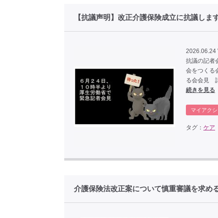
【抗議声明】改正介護保険成立に抗議します_2
2026.06.24
抗議の記者会
会をつくる会 
る会会見 詳細レポ
続きを見る
マイアクシ
タグ：
ケア
介護保険法改正案について慎重審議を求める要