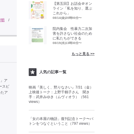
【第五回】お話会＠オン
ライン「私を知り、選ぶ
これから」
08/14(金)20時00分〜
声明
/
院内集会 性暴力二次加
害を許さない社会のため
に私たちができる
08/19(水)13時30分〜
もっと見る >>
人気の記事一覧
日」ア
ースピ
映画『美しく、黙りなさい』7/31（金）
上映後トーク：上野千鶴子さん 聞き
いたア
手：武井みゆき（ムヴィオラ）（561
views）
「女の本屋の物語」復刊記念トーク〜バ
トンをつなぐということ（797 views）