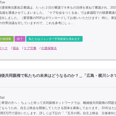
 Tue
介護保険法案改正審議は、たった２日の審議で９本もの法律を束ねて審議され、202
本会議を通過させてしまいました。 「ケア社会をつくる会」では参議院での慎重審議
提出しました。（要望書のPDFはダウンロードしてお使いいただけます） 特に、衆
もの付帯決議を付していますので、これを参考にしっ…
行政情報
終了
私たちはジェンダー平等政策を求めます
ワーク
/
国会
/
ケア労働
/
介護保険法
婚後共同親権で私たちの未来はどうなるのか？＿「広島・横川シネ
Sat
ご希望の方へ： ちょっと待って共同親権ネットワークでは、離婚後共同親権の問題
てもらうため、自主上映会を開催してくださる団体を募集しております。 DVDまた
週間3万円で貸出いたします。詳しくは下記の「『五月の雨』自主上映会 主催者向