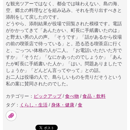
な観光ツアーではなく、都会では味わえない、島の海、
空、郷土の料理などを組み込み、それを売り出すべきと
添削をして戻したのです。
どうやら、添削結果が役場で回覧された模様です。電話
がかかってきて「あんたかい、町長に手紙書いたのは」
と野太い男の人の声。「そうです」「話があるから役場
の前の喫茶店で待っている」と。恐る恐る喫茶店に行く
と、ごっつい体格の人が二人。「お電話いただいた方で
すか」「そうだ」「なにかあったのでしょうか」「あん
たが町長に手紙書いた人か」「はい。問題ありましたで
しょうか」「どんどん言ってやって」との話。
お二人は役場の人で、島らしいものを売りだそうという
私の案に賛同されたのでした。
カテゴリー：
ピックアップ
/
食べ物
/
食品・飲料
タグ：
くらし・生活
/
身体・健康
/
食