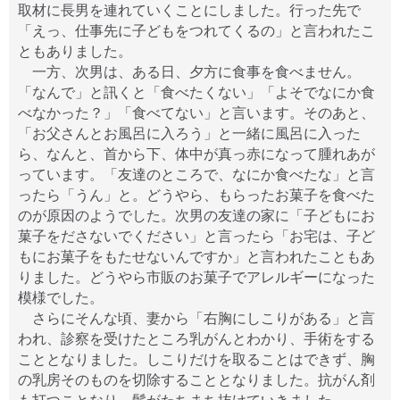
取材に長男を連れていくことにしました。行った先で
「えっ、仕事先に子どもをつれてくるの」と言われたこ
ともありました。
一方、次男は、ある日、夕方に食事を食べません。
「なんで」と訊くと「食べたくない」「よそでなにか食
べなかった？」「食べてない」と言います。そのあと、
「お父さんとお風呂に入ろう」と一緒に風呂に入った
ら、なんと、首から下、体中が真っ赤になって腫れあが
っています。「友達のところで、なにか食べたな」と言
ったら「うん」と。どうやら、もらったお菓子を食べた
のが原因のようでした。次男の友達の家に「子どもにお
菓子をださないでください」と言ったら「お宅は、子ど
もにお菓子をもたせないんですか」と言われたこともあ
りました。どうやら市販のお菓子でアレルギーになった
模様でした。
さらにそんな頃、妻から「右胸にしこりがある」と言
われ、診察を受けたところ乳がんとわかり、手術をする
こととなりました。しこりだけを取ることはできず、胸
の乳房そのものを切除することとなりました。抗がん剤