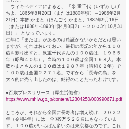
ウィキペディアによると、 「泉 重千代（いずみ しげ
ちよ、1865年8月20日〈または1880年頃〉～1986年2月
21日）本郷 かまと（ほんごう かまと、1887年9月16日
（または1888年-1893年頃4月8日?）～２００3年10月31
日）」 となっています。
生年に「または」があるのは確証がないからだとは思い
ますが、それはおいておい、最初の表記の年から１００
歳を割り出すと、泉重千代さんの１００歳は、１９６５
年（昭和４０年）。当時の１００歳は全国１９８人。本
郷かまとさんの１００歳は１９８７年（昭和６２年）で
１００歳は全国２２７１名。ですから「長寿の島」を
大々的に売り出したのは、納得のことだったわけです。
●百歳プレスリリース（厚生労働省）
https://www.mhlw.go.jp/content/12304250/000990671.pdf
ところが、それから全国に長寿者は増え続け、２０２２
年（令和4年）には、全国9万５２６名にもなっていま
す。１００歳がいちばん多いのは東京都なのです。これ