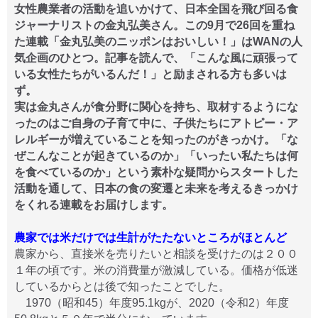
女性農業者の活動を追いかけて、日本全国を飛び回る食
ジャーナリストの金丸弘美さん。この9月で26回を重ね
た連載「金丸弘美のニッポンはおいしい！」はWANの人
気企画のひとつ。記事を読んで、「こんな風に頑張って
いる女性たちがいるんだ！」と励まされる方も多いは
ず。
実は金丸さんが食分野に関心を持ち、取材するようにな
ったのはご自身の子育て中に、子供たちにアトピー・ア
レルギーが増えていることを知ったのがきっかけ。「な
ぜこんなことが起きているのか」「いったい私たちは何
を食べているのか」という素朴な疑問からスタートした
活動を通して、日本の食の変遷と未来を考えるきっかけ
をくれる連載をお届けします。
農家では米だけでは生計がたたないところがほとんど
農家から、直接米を売りたいと相談を受けたのは２００
１年の頃です。米の消費量が激減している。価格が低迷
しているからとは後で知ったことでした。
1970（昭和45）年度95.1kgが、2020（令和2）年度