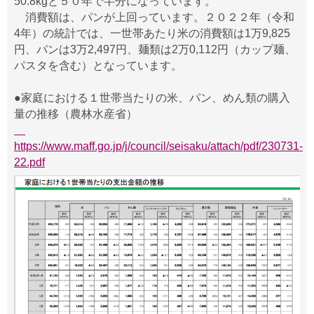
50.8kgと５０年で半分になっています。
消費額は、パンが上回っています。２０２２年（令和
4年）の統計では、一世帯あたり米の消費額は1万9,825
円、パンは3万2,497円、麺類は2万0,112円（カップ麺、
パスタを含む）となっています。
●家庭における１世帯当たりの米、パン、めん類の購入
量の推移（農林水産省）
https://www.maff.go.jp/j/council/seisaku/attach/pdf/230731-
22.pdf