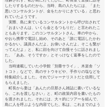
理解されず、私が島に行くたびに、町長室で直接に話を
したりするものだから、当時、島の人たちには、「また
悪いコンサルタントが、金をたかりにきている」と思わ
れていたようです。
実際、島に来ているコンサルタントから呼び出されて
「おまいさんは、いくら金とるつもりだ」と言われたこ
ともあります。このコンサルタントさん、車の中から、
やおら携帯で電話し始め、そのあと「誰に電話したかわ
かるかい。議員さんだよ。お偉いさんだよ。そこも繋が
ってんだよ」と、私に顔を向けて自慢そうに話されまし
た。「ああ、そうですか」とそっけなく返事をしたので
した。
当時連載していた小学館「別冊サライ」、木楽舎「ソ
トコト」などで、島のサトウキビや、手作りの塩などを
特集紹介しました。それでジャーナリストだと信用して
もらえました。
町長から妻は「あんたの旦那さん雑誌に書いているな
ら、これを渡しなさい」と、町の政策内容を書いたもの
を渡されました。それには、大々的にツアーを組んで、
島に人を呼ぶような内容でした。私は、これまでのよう