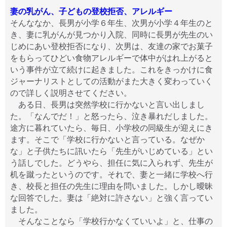
妻の乳がん、子どもの登校拒否、アレルギー
そんななか、長男が小学６年生、次男が小学４年生のと
き、妻に乳がんが見つかり入院、同時に長男が先生のい
じめにあい登校拒否になり、次男は、友達の家でお菓子
をもらってひどい食物アレルギーで体中がはれ上がると
いう事件が立て続けに起きました。これをきっかけに食
ジャーナリストとしての活動がまた大きく変わっていく
ので詳しく説明させてください。
ある日、長男は突然学校に行かないと言い出しまし
た。「なんでだ！」と怒ったら、泣き暴れだしました。
途方に暮れていたら、毎日、小学校の同級生が迎えにき
ます。そこで「学校に行かないと言っている。なぜか
な」と子供たちに訊いたら「先生がいじめている」とい
う話しでした。どうやら、担任に気に入られず、先生が
机を蹴ったというのです。それで、妻と一緒に学校へ行
き、校長と担任の先生に理由を問いました。しかし曖昧
な回答でした。妻は「絶対に許さない」と強く言ってい
ました。
そんなことなら「学校行かなくていいよ」と、仕事の