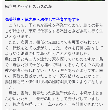
徳之島のハイビスカスの花
奄美諸島・徳之島へ移住して子育てをする
こうして、子どもが高校を卒業するまで、島での暮ら
しが始まり、東京で仕事をする私はときどき島に行く生
活となります。
ただ、次男は、担任の先生にとても可愛がられてい
て、転校をとても嫌がりました。それを何度も話をして
ようやく納得させて島へ行くこととなりました。
島には子ども二人を連れて家を探していたのですが、島
で「母親だけで子ども連れで島にくるなんてオウム真理
教の信者かもしれない」という噂もあったようです。幸
い、両親の親戚がいたことで、家を借りることができ、
妻は徳之島・伊仙町役場の臨時職員で働くようになりま
した。
島は、当時、長寿だった泉重千代さん、本郷かまとさ
んがいたため、「長寿の町」として売りだしていまし
た。観光客を呼ぼうと、島へのツアーも計画がされてい
ました。