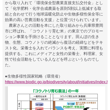
から取り入れて「環境保全型農業直接支払交付金」とし
て「化学肥料・化学合成農薬を原則5割以上低減する取
組と合わせて行う地球温暖化防止や生物多様性保全等に
効果の高い営農活動を支援」と位置づけられています。
農家さんとの活動を本にした取り組みから兵庫県豊岡
市に呼ばれ、「コウノトリ育む米」の東京でのプロモー
ション事業を手掛けることとなります。田んぼの生き
物、生態、コウノトリの絶滅から復活の経緯などをテキ
スト化。栄養士を入れてバランスを考え、実際に料理も
提供する。これにメディアと女性の栄養士、料理家、女
性で社会活動をしている人などを呼ぶというものでし
た。
●生物多様性国家戦略（環境省）
https://www.biodic.go.jp/biodiversity/about/initiatives/index.h