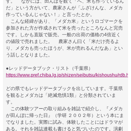
す。 なかには、田んぼを観て「へ、米も作っているん
だ」という方がいて、農家さんが「ふざけんな、メダカ
作っているんじゃない！」と言ったとか。
こんな経緯があり、「メダカ米」というロゴマークを
参加された方が作成されて米を売ったところなんと完売
です。しかも直販で販売。一般の出荷の価格の4倍近く
の値段で売れました。 農家さん曰く「米だけ売るよ
り、メダカも売ったほうが、米が売れるんだなあ」とい
う話しとなりました。
●レッドデータブック・リスト（千葉県）
https://www.pref.chiba.lg.jp/shizen/seibutsu/kishoushu/rdb.ht
どの県でもレッドデータブックを出しています。千葉県
を観るとメダカは「絶滅危惧1類」と分類されていま
す。
この体験ツアーの取り組みを雑誌で紹介し、『メダカ
が田んぼに帰った日』（学研 ２００２年）という本にま
でなりました。実際に試み、体験したことにはドラマが
ある。それを雑誌連載も書けると気づいたのです。演劇