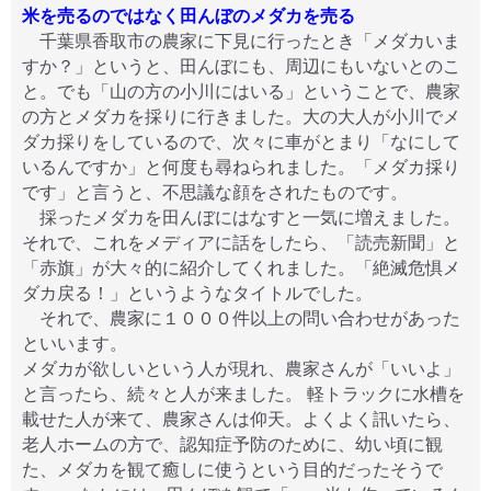
米を売るのではなく田んぼのメダカを売る
千葉県香取市の農家に下見に行ったとき「メダカいま
すか？」というと、田んぼにも、周辺にもいないとのこ
と。でも「山の方の小川にはいる」ということで、農家
の方とメダカを採りに行きました。大の大人が小川でメ
ダカ採りをしているので、次々に車がとまり「なにして
いるんですか」と何度も尋ねられました。「メダカ採り
です」と言うと、不思議な顔をされたものです。
採ったメダカを田んぼにはなすと一気に増えました。
それで、これをメディアに話をしたら、「読売新聞」と
「赤旗」が大々的に紹介してくれました。「絶滅危惧メ
ダカ戻る！」というようなタイトルでした。
それで、農家に１０００件以上の問い合わせがあった
といいます。
メダカが欲しいという人が現れ、農家さんが「いいよ」
と言ったら、続々と人が来ました。 軽トラックに水槽を
載せた人が来て、農家さんは仰天。よくよく訊いたら、
老人ホームの方で、認知症予防のために、幼い頃に観
た、メダカを観て癒しに使うという目的だったそうで