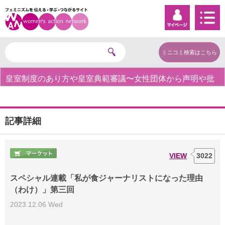
ミニコミ検索はこちら
批
【対談公開_前編】第3回「性売買という奴隷制度をなくす
ために」モード・オリビエ × 仁藤夢乃 ◆Colabo
記事詳細
VIEW
3022
スペシャル連載「私が食ジャーナリストになった理由
（わけ）」第三回
2023.12.06 Wed