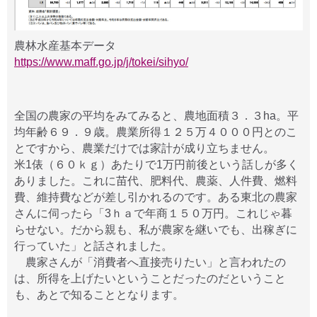
農林水産基本データ
https://www.maff.go.jp/j/tokei/sihyo/
全国の農家の平均をみてみると、農地面積３．３ha。平
均年齢６９．９歳。農業所得１２５万４０００円とのこ
とですから、農業だけでは家計が成り立ちません。
米1俵（６０ｋｇ）あたりで1万円前後という話しが多く
ありました。これに苗代、肥料代、農薬、人件費、燃料
費、維持費などが差し引かれるのです。ある東北の農家
さんに伺ったら「3ｈａで年商１５０万円。これじゃ暮
らせない。だから親も、私が農家を継いでも、出稼ぎに
行っていた」と話されました。
農家さんが「消費者へ直接売りたい」と言われたの
は、所得を上げたいということだったのだということ
も、あとで知ることとなります。