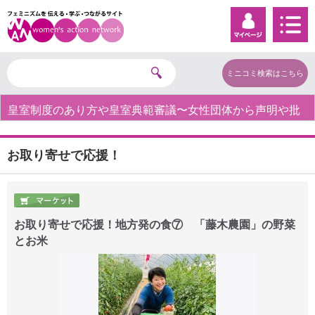
ミニコミ検索はこちら
皇室制度のあり方や皇室典範審議〜女性団体から声明や批
判の声〜
お取り寄せで応援！
お取り寄せで応援！地方発の食⑦ 「藤木農園」の野菜
とお米