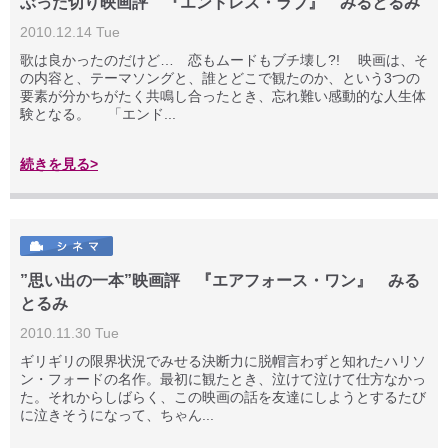
ぶった切り映画評 『エンドレス・ラブ』 みるとるみ
2010.12.14 Tue
歌は良かったのだけど… 恋もムードもブチ壊し?! 映画は、そ
の内容と、テーマソングと、誰とどこで観たのか、という3つの
要素が分かちがたく共鳴し合ったとき、忘れ難い感動的な人生体
験となる。 「エンド...
続きを見る>
”思い出の一本”映画評 『エアフォース・ワン』 みる
とるみ
2010.11.30 Tue
ギリギリの限界状況でみせる決断力に脱帽言わずと知れたハリソ
ン・フォードの名作。最初に観たとき、泣けて泣けて仕方なかっ
た。それからしばらく、この映画の話を友達にしようとするたび
に泣きそうになって、ちゃん...