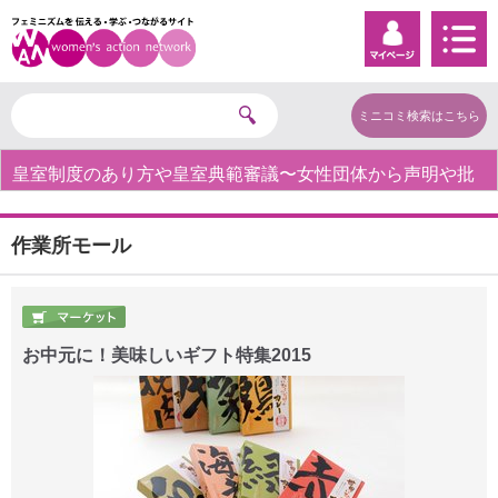
ミニコミ検索はこちら
皇室制度のあり方や皇室典範審議〜女性団体から声明や批
判の声〜
作業所モール
お中元に！美味しいギフト特集2015