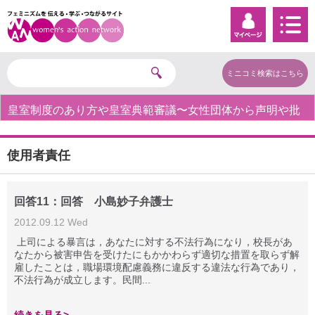
ミニコミ検索はこちら
皇室制度のあり方や皇室典範審議〜女性団体から声明や批
判の声〜
使用者責任
回答11：回答 小島妙子弁護士
2012.09.12 Wed
上司による暴言は，あなたに対する不法行為になり，校長があ
なたから被害申告を受けたにもかかわらず適切な措置を取らず解
雇したことは，職場環境配慮義務に違反する違法な行為であり，
不法行為が成立します。民間...