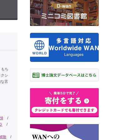
、もち
セクシ
的な言
28
/
ラ
/
解除
/