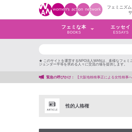
フェミニズム
フェミな本
エッセイ
BOOKS
ESSAYS
★ このサイトを運営するNPO法人WANは、多様なフェ
ジェンダー平等を求める人々に交流の場を提供します。
【大阪地検検事正による女性検事への性的暴行事件】 ◆女性検事
緊急の呼びかけ：
性的人格権