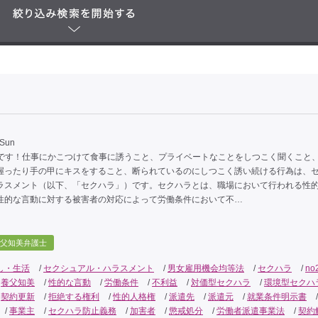
 Sun
ハラです！仕事にかこつけて食事に誘うこと、プライベートなことをしつこく聞くこと
握ったり手の甲にキスをすること、断られているのにしつこく誘い続ける行為は、
ラスメント（以下、「セクハラ」）です。セクハラとは、職場において行われる性
性的な言動に対する被害者の対応によって労働条件において不…
父知美弁護士
し・生活
/
セクシュアル・ハラスメント
/
男女雇用機会均等法
/
セクハラ
/
no
/
養父知美
/
性的な言動
/
労働条件
/
不利益
/
対価型セクハラ
/
環境型セクハ
/
契約更新
/
拒絶する権利
/
性的人格権
/
派遣先
/
派遣元
/
就業条件明示書
/
/
事業主
/
セクハラ防止義務
/
加害者
/
懲戒処分
/
労働者派遣事業法
/
契約