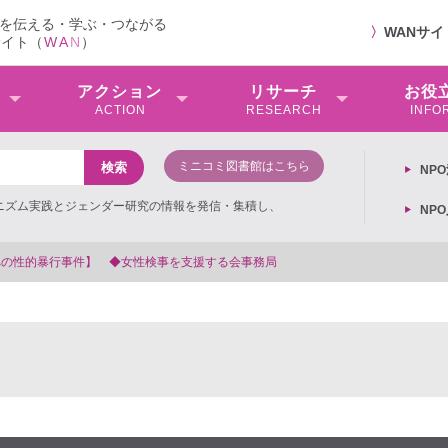
を伝える・学ぶ・つながる
〉
WANサ
サイト（
W
A
N
）
アクション
リサーチ
お役
ACTION
RESEARCH
INFO
ミニコミ図書館はこちら
NP
ミニズム実践とジェンダー研究の情報を発信・集積し、
NP
を支援する会事務局