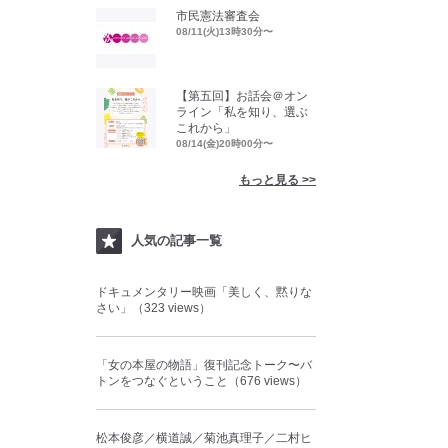
市民憲法審査会
08/11(火)13時30分〜
【第五回】お話会＠オン
ライン「私を知り、選ぶ
これから」
08/14(金)20時00分〜
もっと見る >>
人気の記事一覧
ドキュメンタリー映画「美しく、黙りな
さい」（323 views）
「女の本屋の物語」復刊記念トーク〜バ
トンをつなぐということ（676 views）
松本俊彦／横道誠／菊池真理子／二村ヒ