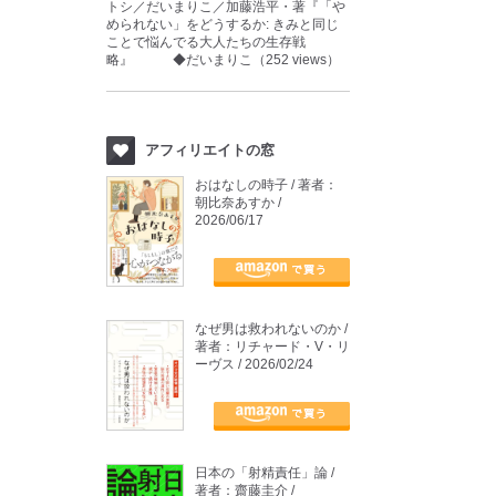
トシ／だいまりこ／加藤浩平・著『「や
められない」をどうするか: きみと同じ
ことで悩んでる大人たちの生存戦
略』 ◆だいまりこ（252 views）
アフィリエイトの窓
おはなしの時子 / 著者：
朝比奈あすか /
2026/06/17
なぜ男は救われないのか /
著者：リチャード・V・リ
ーヴス / 2026/02/24
日本の「射精責任」論 /
著者：齋藤圭介 /