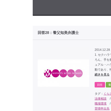
回答28：養父知美弁護士
2014.12.28
1. セク
ろん、手を
ュアル・ハ
動であり、
続きを見る
回答
養
タグ：
くら
法律相談
職場環境
苦情申出先