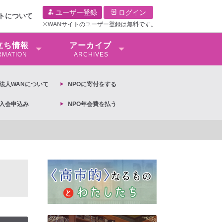
ユーザー登録
ログイン
イトについて
※WANサイトのユーザー登録は無料です。
⽴ち情報
アーカイブ
RMATION
ARCHIVES
O法⼈WANについて
NPOに寄付をする
O入会申込み
NPO年会費を払う
【抗議文】2026年3月13日第6次男女共同参画基本計画