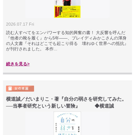
2026.07.17 Fri
読む人すべてをエンパワーする知的興奮の書！ 大反響を呼んだ
『他者の靴を履く』から5年――、ブレイディみかこさんの渾身
の人文書『それはどこでも起こり得る 壊れゆく世界への抵抗』
が刊行されました。 本作...
続きを見る>
横道誠／だいまりこ・著『自分の弱さを研究してみた。
──当事者研究という新しい冒険』 ◆横道誠