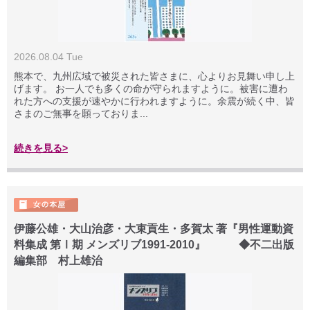
2026.08.04 Tue
熊本で、九州広域で被災された皆さまに、心よりお見舞い申し上
げます。 お一人でも多くの命が守られますように。被害に遭わ
れた方への支援が速やかに行われますように。余震が続く中、皆
さまのご無事を願っておりま...
続きを見る>
伊藤公雄・大山治彦・大束貢生・多賀太 著『男性運動資
料集成 第Ⅰ期 メンズリブ1991-2010』 ◆不二出版
編集部 村上雄治