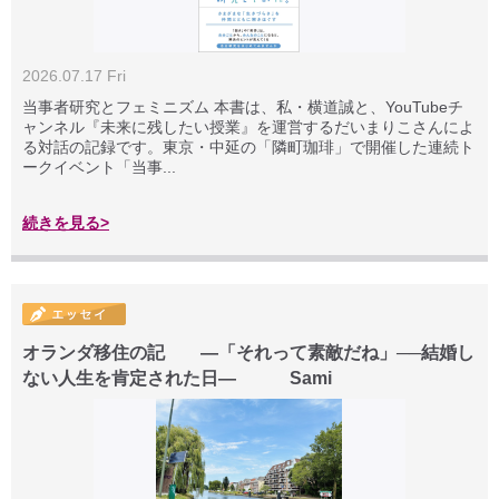
2026.07.17 Fri
当事者研究とフェミニズム 本書は、私・横道誠と、YouTubeチ
ャンネル『未来に残したい授業』を運営するだいまりこさんによ
る対話の記録です。東京・中延の「隣町珈琲」で開催した連続ト
ークイベント「当事...
続きを見る>
オランダ移住の記 ―「それって素敵だね」──結婚し
ない人生を肯定された日― Sami