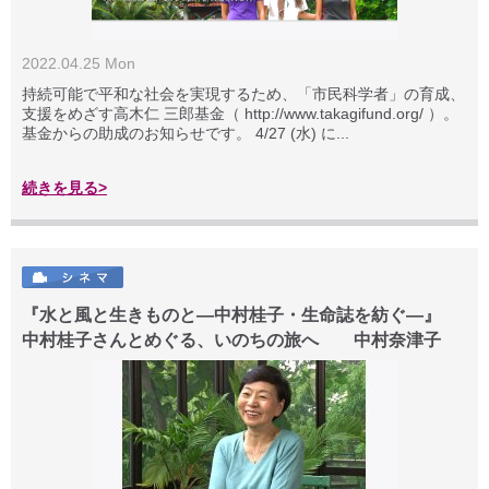
2022.04.25 Mon
持続可能で平和な社会を実現するため、「市民科学者」の育成、
支援をめざす高木仁 三郎基金（ http://www.takagifund.org/ ）。
基金からの助成のお知らせです。 4/27 (水) に...
続きを見る>
『水と風と生きものと―中村桂子・生命誌を紡ぐ―』
中村桂子さんとめぐる、いのちの旅へ 中村奈津子