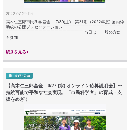
2022.07.29 Fri
高木仁三郎市民科学基金 7/30(土) 第21期（2022年度) 国内枠
助成の公開プレゼンテーション ￣￣￣￣￣￣￣￣￣￣￣￣￣￣
￣￣￣￣￣￣￣￣￣￣￣￣￣￣￣￣￣￣￣ 当日は、一般の方に
も参加...
続きを見る>
【高木仁三郎基金 4/27 (水) オンライン応募説明会】〜
持続可能で平和な社会実現、「市民科学者」の育成・支
援をめざす