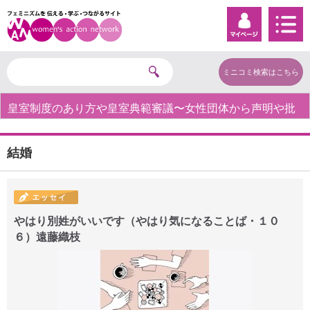
ミニコミ検索はこちら
皇室制度のあり方や皇室典範審議〜女性団体から声明や批
判の声〜
結婚
やはり別姓がいいです（やはり気になることば・１０
６）遠藤織枝