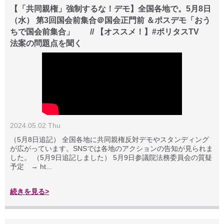
【「共同親権」強制するな！デモ】全国各地で。5月8日
（水） 第3回国会前集合＠国会正門前 ＆ポスデモ「おう
ちで国会前集合」 // 【オススメ！】#ポリタスTV
法案の問題点を聞く
2024.05.02 Thu
（5月8日追記） 全国各地に共同親権反対デモやスタンディング
が広がっています。SNSでは各地のアクションの告知が見られま
した。 （5月9日追記しました） 5月9日参議院法務委員会の質疑
予定 → ht...
続きを見る>