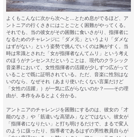
よくもこんなに次から次へと…とため息がでるほど、ア
ントニアの行くさきにはことごとく困難がやってくる。
それでも、当の彼女がその困難に食いさがり、指揮者に
なるためのチャレンジに「ダメ元」というより「ダメな
はずがない」という姿勢で挑んでいくのは胸がすく。当
時は常識とされた「女が指揮者なんてムリ」という考え
のほうがナンセンスだということは、現代のクラシック
音楽界において、女性指揮者の活躍が少しずつ広がって
いることで既に証明されている。ただ、音楽に性別はな
いのなら、なぜそれ（あまり使いたくない言葉だけど
「女性の活躍」）が一気に広がらないのか？――その理
由が、本作をみるとよく分かる。
アントニアのチャレンジを困難にするのは、彼女の「才
能のなさ」や「筋違いな高望み」などではない。彼女が
「指揮者になりたい」と打ち明けるだけで、まるで変人
のように扱ったり、指導者であるはずの男性教員自らが