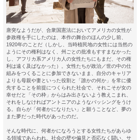
唐突なようだが、合衆国憲法においてアメリカの女性が
参政権を手にしたのは、本作の舞台のほんの少し前、
1920年のことだ（しかし、当時植民地の女性には当然の
ようにその権利はなく、州ごとの批准もすすまなかった
し、アフリカ系アメリカ人の女性たちにもまだ、その権
利は遠く及ばなかった）。女性たちが政治／世の中の仕
組みをつくることに参加できないまま、自分のキャリア
よりも母親や妻といった役割と「誰かの何か」を常に優
先することを前提につくられた社会で、それこそが女の
幸せだと「その枠」からはみ出さないよう教えこまれ、
それをしなければアントニアのようなバッシングをうけ
る。自らが「何者かになりたい」と願うことなど、夢の
また夢だった時代があったのだ。
そんな時代に、何者かになろうとする女性たちがあらゆ
る領域であらわれ、社会の壁や偏見と否応なく闘い、サ