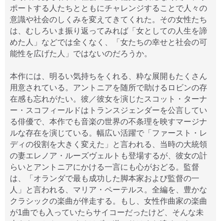
ポートする人たちとともにチャレンジすることで人々の
意識や社会のしくみを変えてきてくれた。その女性たち
は、むしろいま振り返ってみれば「女としての人生を諦
めた人」などでは全くなく、「女たちの幸せと社会の可
能性を広げた人」ではないのだろうか。
本作には、明るい気持ちをくれる、粋な展開もたくさん
用意されている。アントニアを随所で助けるロビンの存
在感も忘れがたい。彼／彼女を演じたスコット・ターナ
ー・スコフィールドはトランスジェンダーを公言してい
る俳優で、本作でも音楽の世界の不条理を映すマージナ
ルな存在を演じている。幅広い活躍で「ファースト・レ
ディの役割を大きく変えた」と言われる、当時の大統領
の妻エレノア・ルーズヴェルトも登場するが、彼女の計
らいとアントニアにかける一言にも心がおどる。監督
は、「オランダで最も成功した脚本家および監督の一
人」と言われる、マリア・ペーテルス。全編を、豊かな
クラシックの楽曲が伴走する。もし、女性作曲家の楽曲
が1曲でも入っていたらサイコーだったけど、そんな未