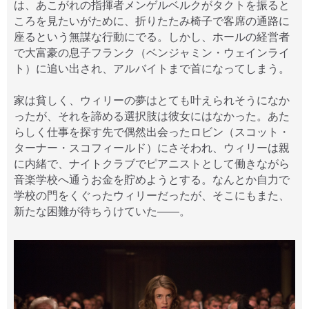
は、あこがれの指揮者メンゲルベルクがタクトを振ると
ころを見たいがために、折りたたみ椅子で客席の通路に
座るという無謀な行動にでる。しかし、ホールの経営者
で大富豪の息子フランク（ベンジャミン・ウェインライ
ト）に追い出され、アルバイトまで首になってしまう。
家は貧しく、ウィリーの夢はとても叶えられそうになか
ったが、それを諦める選択肢は彼女にはなかった。あた
らしく仕事を探す先で偶然出会ったロビン（スコット・
ターナー・スコフィールド）にさそわれ、ウィリーは親
に内緒で、ナイトクラブでピアニストとして働きながら
音楽学校へ通うお金を貯めようとする。なんとか自力で
学校の門をくぐったウィリーだったが、そこにもまた、
新たな困難が待ちうけていた――。