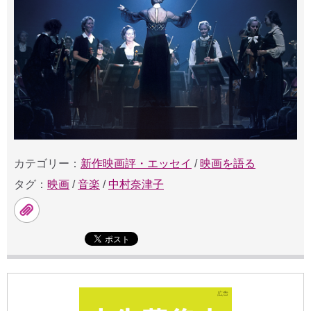
カテゴリー：
新作映画評・エッセイ
/
映画を語る
タグ：
映画
/
音楽
/
中村奈津子