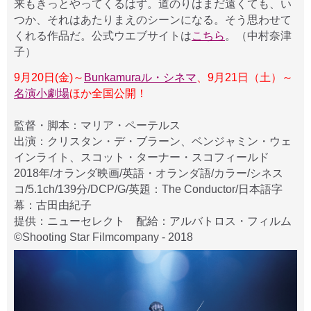
来もきっとやってくるはず。道のりはまだ遠くても、い
つか、それはあたりまえのシーンになる。そう思わせて
くれる作品だ。公式ウエブサイトは
こちら
。（中村奈津
子）
9月20日(金)～
Bunkamuraル・シネマ
、9月21日（土）～
名演小劇場
ほか全国公開！
監督・脚本：マリア・ペーテルス
出演：クリスタン・デ・ブラーン、ベンジャミン・ウェ
インライト、スコット・ターナー・スコフィールド
2018年/オランダ映画/英語・オランダ語/カラー/シネス
コ/5.1ch/139分/DCP/G/英題：The Conductor/日本語字
幕：古田由紀子
提供：ニューセレクト 配給：アルバトロス・フィルム
©Shooting Star Filmcompany - 2018