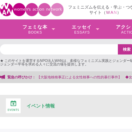
フェミニズムを伝える・学ぶ・つ
サイト（
W
A
N
）
フェミな本
エッセイ
アクシ
BOOKS
ESSAYS
ACTI
★ このサイトを運営するNPO法人WANは、多様なフェミニズム実践とジェンダー
ジェンダー平等を求める人々に交流の場を提供します。
性的暴行事件】 ◆女性検事を支援する会事務局
緊急の呼びかけ：
イベント情報