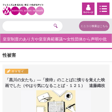
ミニコミ検索はこちら
皇室制度のあり方や皇室典範審議〜女性団体から声明や批
判の声〜
性被害
「黒川の女たち」―「接待」のことばに憤りを覚えた映
画でした（やはり気になることば・１２１） 遠藤織枝