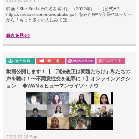
2023.03.10 Fri
映画『She Said (その名を暴け)』（2022年） （公式HP
https://shesaid-sononawoabake.jp/）をみたWAN会員やユーザー
から「もっと多くの人にみてほ...
続きを見る>
動画公開します！【「刑法改正は問題だらけ」私たちの
声を聴け！〜不同意性交を犯罪に！】オンラインアクシ
ョン ◆WAN＆ヒューマンライツ・ナウ
2022.12.18 Sun