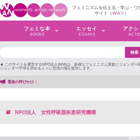
フェミニズムを伝える・学ぶ・つ
サイト（
W
A
N
）
フェミな本
エッセイ
アクシ
BOOKS
ESSAYS
ACTI
★ このサイトを運営するNPO法人WANは、多様なフェミニズム実践とジェンダー
ジェンダー平等を求める人々に交流の場を提供します。
緊急の呼びかけ：
NPO法人 女性呼吸器疾患研究機構