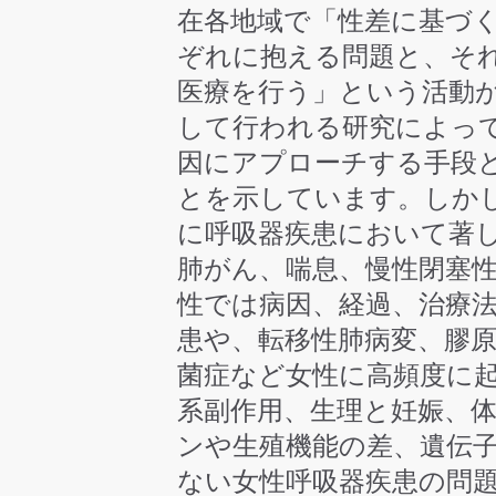
在各地域で「性差に基づ
ぞれに抱える問題と、そ
医療を行う」という活動
して行われる研究によっ
因にアプローチする手段
とを示しています。しか
に呼吸器疾患において著
肺がん、喘息、慢性閉塞
性では病因、経過、治療
患や、転移性肺病変、膠
菌症など女性に高頻度に
系副作用、生理と妊娠、
ンや生殖機能の差、遺伝
ない女性呼吸器疾患の問題