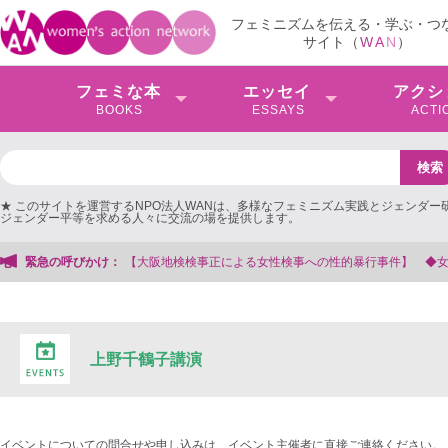
フェミニズムを伝える・学ぶ・つ
サイト（
W
A
N
）
フェミな本
エッセイ
アクシ
BOOKS
ESSAYS
ACTI
★ このサイトを運営するNPO法人WANは、多様なフェミニズム実践とジェンダー
ジェンダー平等を求める人々に交流の場を提供します。
【大阪地検検事正による女性検事への性的暴行事件】 ◆女性検事を支援する会事
緊急の呼びかけ：
上野千鶴子講演
イベントについての問合せや申し込みは、イベント主催者に直接ご連絡ください。