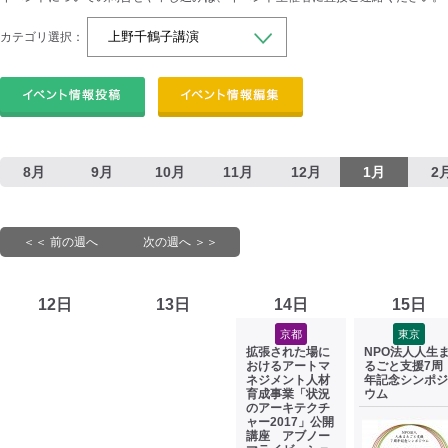
カテゴリ選択：
8月
9月
10月
11月
12月
1月
2
＜＜ 前の週へ
次の週へ ＞＞
12日
13日
14日
15日
京都
東京
拡張された場に
NPO法人人生
おけるアートマ
るごと支援7周
ネジメント人材
年記念シンポジ
育成事業「状況
ウム
のアーキテクチ
ャー2017」公開
講座 アブノー