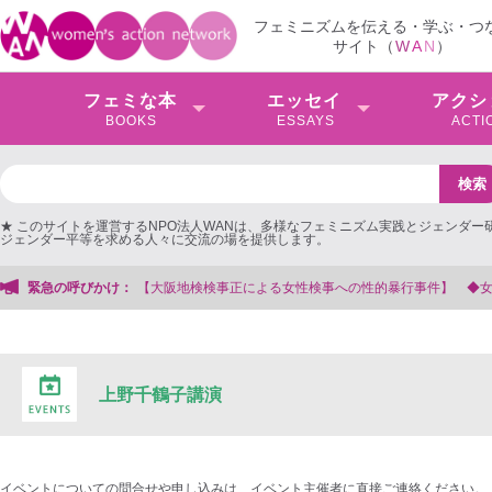
フェミニズムを伝える・学ぶ・つ
サイト（
W
A
N
）
フェミな本
エッセイ
アクシ
BOOKS
ESSAYS
ACTI
★ このサイトを運営するNPO法人WANは、多様なフェミニズム実践とジェンダー
ジェンダー平等を求める人々に交流の場を提供します。
検検事正による女性検事への性的暴行事件】 ◆女性検事を支援する会事務局
緊急の呼びかけ：
上野千鶴子講演
イベントについての問合せや申し込みは、イベント主催者に直接ご連絡ください。