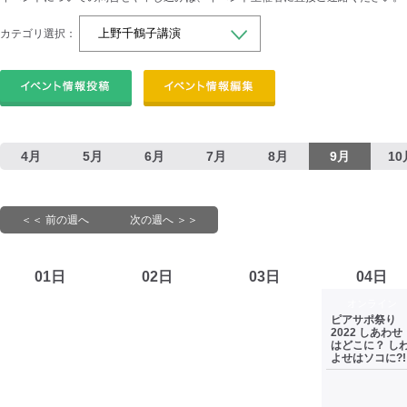
カテゴリ選択：
4月
5月
6月
7月
8月
9月
10
＜＜ 前の週へ
次の週へ ＞＞
01日
02日
03日
04日
オンライン
ピアサポ祭り
2022 しあわせ
はどこに？ し
よせはソコに?!