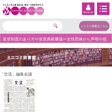
ミニコミ検索はこちら
皇室制度のあり方や皇室典範審議〜女性団体から声明や批
判の声〜
「交流」編集会議