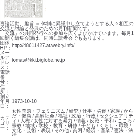
言論活動、趣旨 ＝ 体制に異議申し立てようとする人々相互の
交流と討論と発展のための月刊新聞です。
「交流」の共同発行への参加を広くよびかけています。毎月1
回開く編集会議は、同時に読者会でもあります。
団体
http://48611427.at.webry.info/
HP：
メー
ルア
tomas@kki.biglobe.ne.jp
ドレ
ス：
電話
番
号：
住
所：
創立
年月
1973-10-10
日：
女性問題・フェミニズム / 研究 / 仕事・労働 / 家族 / から
だ・健康 / 高齢社会 / 福祉 / 政治・行政 / セクシュアリテ
カテ
ィ / 人権 / 女性に対する暴力 / 情報 / 反戦・平和 / こころ /
ゴリ
宗教 / 地域 / 学校・教育・研修 / 子ども / くらし・環境 /
ー：
文化・芸術・表現 / その他 / 貧困 / 経済・産業 / 憲法・法
律