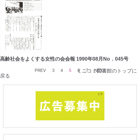
高齢社会をよくする女性の会会報 1990年08月No．045号
PREV
3
4
5
ミニコミ図書館のトップに
6
7
NEXT
戻る