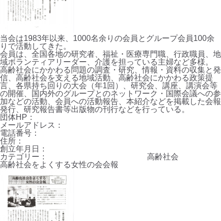
当会は1983年以来、1000名余りの会員とグループ会員100余
りで活動してきた。
会員は、全国各地の研究者、福祉・医療専門職、行政職員、地
域ボランティアリーダー、介護を担っている主婦など多様。
高齢社会にかかわる問題の調査・研究、情報・資料の収集と発
信、高齢社会を支える地域活動、高齢社会にかかわる政策提
言、各県持ち回りの大会（年1回）、研究会、講座、講演会等
の開催、国内外のグループとのネットワーク・国際会議への参
加などの活動、会員への活動報告、本紹介などを掲載した会報
発行、研究報告書等出版物の刊行などを行っている。
団体HP：
メールアドレス：
電話番号：
住所：
創立年月日：
カテゴリー：
高齢社会
高齢社会をよくする女性の会会報