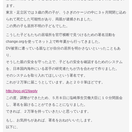
ます。
東京・足立区では３歳の男の子が、うさぎのケージの中に３ヶ月間閉じ込め
られて死亡した可能性があり、両親が逮捕されました。
この男の子も居所不明の子どもでした。
こうした子どもたちの居場所を官庁横断で見つけるための署名活動を
change.orgを使ってネット上で昨年夏から行ってきました。
DV被害に遭っている親などが自分の居所を明かさないといったこともあ
り、
そうした親の安全を守った上で、子どもの安全を確認するためのシステム
を、日本国内海外にいる若手の研究者たちが力を合わせて作りました。
そのシステムを取り入れてほしいという署名です。
これが２万筆に届こうとしています。あと２００筆ほどです。
http://goo.gl/1NwqIv
この度、調整ができたため、
５月８日
に塩崎厚生労働大臣に１０分間面会
し、署名を届けることができることになりました。
できれば、２万筆を持っていきたいと思っています。
もし、お気持ちがあれば、署名をおねがいいたします。
以下に、